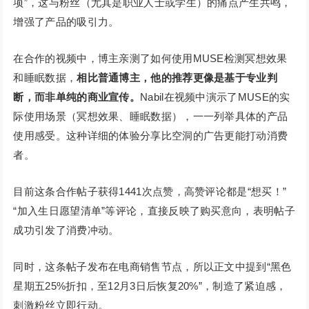
项”，这与粉丝（尤其是职业人士或学生）的痛点产生共鸣，
增强了产品的吸引力。
在合作的视频中，博主亲测了如何使用MUSE检测冥想效果
和睡眠数据，
相比普通博主，他的推荐更像是基于专业判
断，而非单纯的商业宣传。
Nabil在视频中演示了MUSE的实
际使用场景（冥想效果、睡眠数据），一一列举具体的产品
使用感受。这种详细的体验分享比空洞的广告更能打动消费
者。
目前这条合作帖子获得1441次点赞，高赞评论都是“想买！”
“加入生日愿望清单”等评论，直接反映了购买意向，表明帖子
成功引发了消费冲动。
同时，这条帖子发布在电商销售节点，所以正文中提到“黑色
星期五25%折扣，至12月3日后恢复20%”，制造了紧迫感，
刺激粉丝立即行动。