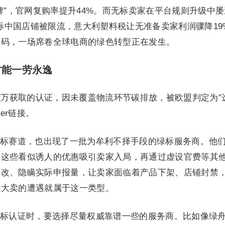
牌”，官网复购率提升44%。而无标卖家在平台规则升级中
无标中国店铺被限流，意大利塑料税让无准备卖家利润骤降19
密码，一场席卷全球电商的绿色转型正在发生。
才能一劳永逸
2万获取的认证，因未覆盖物流环节碳排放，被欧盟判定为”
ler链接。
标赛道，也出现了一批为牟利不择手段的绿标服务商。他
骗局，这些看似诱人的优惠吸引卖家入局，再通过虚设官费等其
篡改、隐瞒实际申报量，让卖家面临着产品下架、店铺封禁
述大卖的遭遇就属于这一类型。
标认证时，要选择尽量权威靠谱一些的服务商。比如像绿