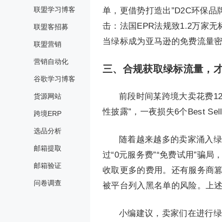
联盟学习博客
单，更借势打造出”D2C环保品
击：法国EPR法规致1.2万家
联盟客招募
当绿标成为亚马逊的免费流量
联盟营销
营销自动化
三、
合规获取绿标流量，
谷歌学习博客
前段时间某跨境大卖花费1
货源网站
性披露”，一夜损失6个Best Sel
跨境ERP
选品分析
随着越来越多的卖家涌入绿
邮箱提取
过“0元服务费”“免费试用”
邮箱验证
收取更多的费用。还有服务商
问卷调查
被平台列入黑名单的风险。上
小编建议，卖家们在进行绿