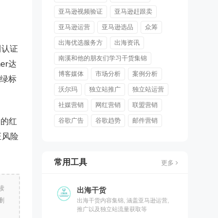
亚马逊视频验证
亚马逊赶跟卖
亚马逊运营
亚马逊选品
众筹
出海优选服务方
出海资讯
制认证
南溪和他的朋友们学习干货集锦
er达
博客媒体
市场分析
案例分析
护绿标
沃尔玛
独立站推广
独立站运营
社媒营销
网红营销
联盟营销
家的红
谷歌广告
谷歌趋势
邮件营销
证风险
常用工具
更多
读
出海干货
删
出海干货内容集锦, 涵盖亚马逊运营,
推广以及独立站流量获取等