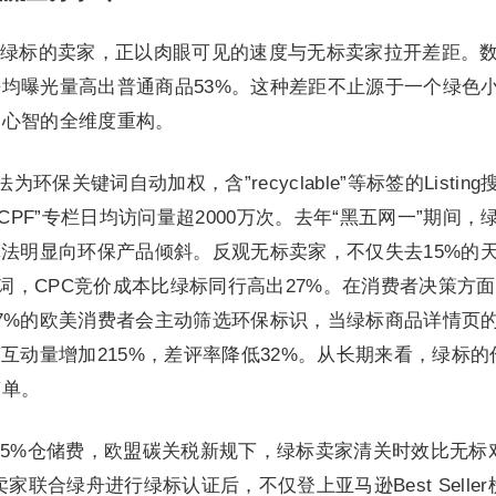
绿标的卖家，正以肉眼可见的速度与无标卖家拉开差距。
均曝光量高出普通商品53%。这种差距不止源于一个绿色
户心智的全维度重构。
环保关键词自动加权，含”recyclable”等标签的Listing
CPF”专栏日均访问量超2000万次。去年“黑五网一”期间，
算法明显向环保产品倾斜。反观无标卖家，不仅失去15%的
面关键词，CPC竞价成本比绿标同行高出27%。在消费者决策方
7%的欧美消费者会主动筛选环保标识，当绿标商品详情页
互动量增加215%，差评率降低32%。从长期来看，绿标的
简单。
5%仓储费，欧盟碳关税新规下，绿标卖家清关时效比无标
家联合绿舟进行绿标认证后，不仅登上亚马逊Best Seller