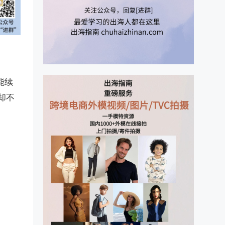
能续
却不