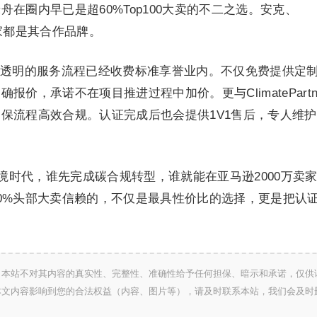
在圈内早已是超60%Top100大卖的不二之选。安克、
部卖家都是其合作品牌。
透明的服务流程已经收费标准享誉业内。不仅免费提供定
价，承诺不在项目推进过程中加价。更与ClimatePartn
保流程高效合规。认证完成后也会提供1V1售后，专人维
跨境时代，谁先完成碳合规转型，谁就能在亚马逊2000万卖
0%头部大卖信赖的，不仅是最具性价比的选择，更是把认
，本站不对其内容的真实性、完整性、准确性给予任何担保、暗示和承诺，仅供
本文内容影响到您的合法权益（内容、图片等），请及时联系本站，我们会及时