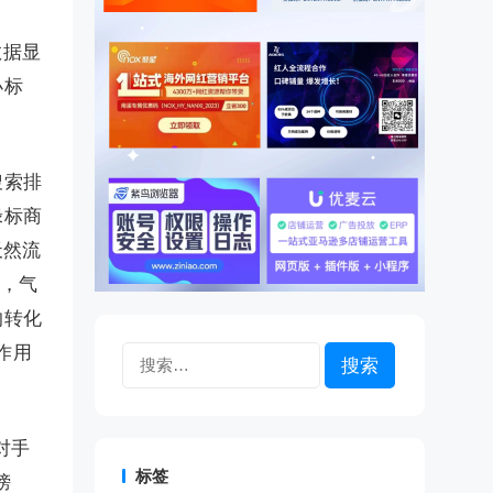
数据显
小标
搜索排
绿标商
天然流
面，气
的转化
作用
搜
索：
对手
标签
榜