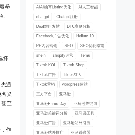
屡遭暴
AIAI编写Listing优化
AI人工智能
%。
chatgpt
Chatgpt注册
Deal群组发帖
DTC案例分析
Facebook广告优化
Helium 10
PR内容营销
SEO
SEO优化指南
shein
shopify运营
Temu
选择
Tiktok KOL
Tiktok Shop
TikTok广告
Tiktok红人
们先通
Tiktok营销
wordpress建站
他名义
三方平台
亚马逊
，甚至
亚马逊Prime Day
亚马逊关键词
亚马逊关键词分析
亚马逊工具
亚马逊广告
亚马逊站外引流
舟，作
亚马逊站外推广
亚马逊联盟