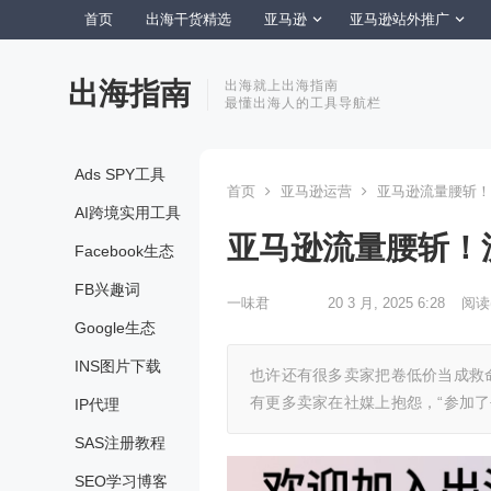
首页
出海干货精选
亚马逊
亚马逊站外推广
出海指南
出海就上出海指南
最懂出海人的工具导航栏
Ads SPY工具
首页
亚马逊运营
亚马逊流量腰斩！
AI跨境实用工具
亚马逊流量腰斩！
Facebook生态
FB兴趣词
一味君
20 3 月, 2025 6:28
阅读
Google生态
INS图片下载
也许还有很多卖家把卷低价当成救
有更多卖家在社媒上抱怨，“参加了
IP代理
SAS注册教程
SEO学习博客