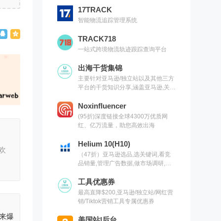
17TRACK
智能物流追踪管理系统
TRACK718
一站式跨境物流轨迹跟踪查询平台
出海干货集锦
主要针对亚马逊/独立站以及其他三方
平台的干货知识分享,涵盖亚马逊,关键
词,网红营销,联盟营销,SEO等常用工
具以及出海干货集锦,欢迎关注
Noxinfluencer
(95折)深度链接全球4300万优质网
红、亿万流量，助您高效出海
Helium 10(H10)
欢
（47折）亚马逊选品,选关键词,看竞
品销量,管理广告数据,做市场调研,有
H10就够了（现支持沃尔玛）
工具优惠券
最高直降$200,亚马逊/独立站/网红营
销/Tiktok营销工具专属优惠券
迎来爆
美国站|后台