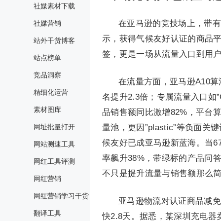
社媒素材下载
在亚马逊的竞技场上，带有
社媒营销
示，获得气候友好认证的商品平
站外干货博客
签，更是一场从流量入口到用
站点榜单
竞品洞察
在流量方面，亚马逊A10算法为
精细化运营
名提升2.3倍；专属流量入口如”
素材图库
品销售额同比激增82%，平台
网址批量打开
量池，更因”plastic”等负
候友好已成亚马逊新蓝海。当6
网站测速工具
率飙升38%，带绿标的产品问答
网红工具评测
不只是提升流量与销售额那么
网红营销
网红营销学习干货
亚马逊物流对认证商品减免
翻译工具
快2.8天。据悉，某深圳充电器卖