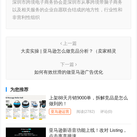
深圳市跨境电子商务协会是深圳市从事跨境带脑子商务
以及相关服务的企业自愿联合结成的地方性，行业性和
非营利性组织
上一篇
大卖实操 | 亚马逊怎么做竞品分析？（卖家精灵
+DeepSeek=王炸）
下一篇
如何有效丝滑的做亚马逊广告优化
为您推荐
上架88天月销9000单，拆解竞品是怎么
做到的！
亚马逊运营
阅读
(2782)
评论(0)
亚马逊新语音功能上线！改对 Listing，
点击率直接涨