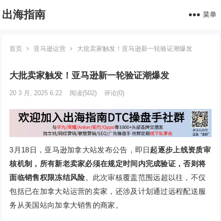
出海指南
菜单
首页
亚马逊运营
大批卖家触发！亚马逊新一轮验证潮爆发
大批卖家触发！亚马逊新一轮验证潮爆发
20 3 月, 2025 6:22
阅读
(502)
评论(0)
3月18日，亚马逊加拿大站发布公告，即日
起逐步上线资质审
核机制，所有新老卖家必须在规定时间内完成验证，否则将
面临销售权限冻结风险
。此次审核覆盖范围远超以往，不仅
包括已在加拿大站运营的卖家，还涉及计划通过远程配送服
务从美国站向加拿大销售的商家。