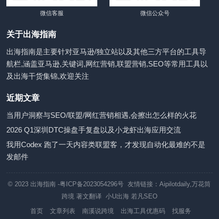
微信客服
微信公众号
关于出海指南
出海指南是主要针对亚马逊/独立站以及其他三方平台的工具导
航栏,涵盖亚马逊,关键词,网红营销,联盟营销,SEO等常用工具以
及出海干货集锦,欢迎关注
近期文章
当用户洞察与SEO/联盟/网红营销相遇,会擦出怎么样的火花
2026 Q1深圳DTC操盘手复盘以及小龙虾出海应用交流
我用Codex 跑了一天内容类联盟客，才发现自动化最难的不是
发邮件
© 2023
出海指南
-粤ICP备2023054296号 友情链接：
Aipilotdaily
,
万花筒
跨境
著文翻译
小U出海
若凡SEO
首页
文章列表
南溪说跨境
出海工具优惠码
找服务