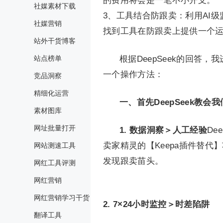
的费用将会是一笔不小开支。
社媒素材下载
3、工具结合防跟卖：利用AI级
社媒营销
找到工具在防跟卖上提供一个运营
站外干货博客
站点榜单
根据DeepSeek的回答
一个操作方法：
竞品洞察
精细化运营
一、首先DeepSeek教
素材图库
网址批量打开
1. 数据洞察＞人工经验
De
卖家精灵的【Keepa插件替代
网站测速工具
发现跟卖苗头。
网红工具评测
网红营销
网红营销学习干货
2. 7×24小时监控＞时差陷阱
翻译工具