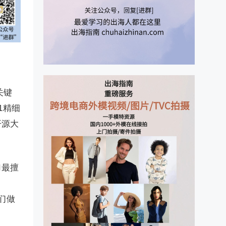
关键
1精细
开源大
I最擅
我们做