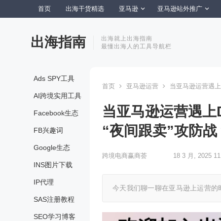
首页
出海干货精选
亚马逊
亚马逊站外推广
出海指南
出海就上出海指南
最懂出海人的工具导航栏
Ads SPY工具
首页
亚马逊运营
当亚马逊运营遇上D
AI跨境实用工具
当亚马逊运营遇上D
Facebook生态
“夜间跟卖”攻防战
FB兴趣词
Google生态
跨境电商赢商荟
18 3 月, 2025 11
INS图片下载
IP代理
今天我们聊一聊在亚马逊上运营的时
SAS注册教程
SEO学习博客