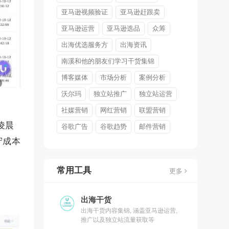
亚马逊视频验证
亚马逊赶跟卖
亚马逊运营
亚马逊选品
众筹
出海优选服务方
出海资讯
南溪和他的朋友们学习干货集锦
博客媒体
市场分析
案例分析
沃尔玛
独立站推广
独立站运营
社媒营销
网红营销
联盟营销
凌晨
谷歌广告
谷歌趋势
邮件营销
守成本
常用工具
更多
出海干货
出海干货内容集锦, 涵盖亚马逊运营,
推广以及独立站流量获取等