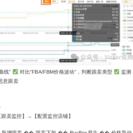
曲线”
对比“FBA/FBM价格波动”，判断跟卖类型
监测
识别恶意跟卖
）
入【跟卖监控】→【配置监控店铺】
 新增跟卖 �� 跟卖下架 �� BuyBox易主 �� 价格异动