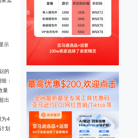
如果卖
显示
划的
明细：
数量
，超出
为4
明计划