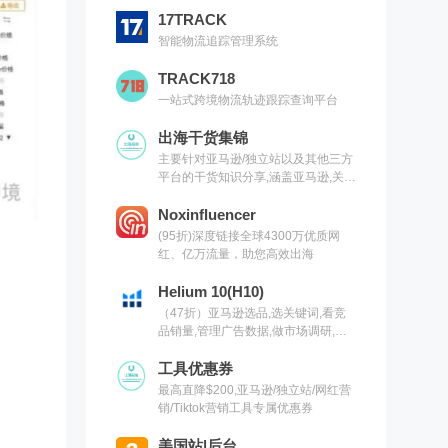
17TRACK
智能物流追踪管理系统
TRACK718
一站式跨境物流轨迹跟踪查询平台
出海干货集锦
主要针对亚马逊/独立站以及其他三方
平台的干货知识分享,涵盖亚马逊,关键
词,网红营销,联盟营销,SEO等常用工
具以及出海干货集锦,欢迎关注
Noxinfluencer
(95折)深度链接全球4300万优质网
红、亿万流量，助您高效出海
Helium 10(H10)
（47折）亚马逊选品,选关键词,看竞
品销量,管理广告数据,做市场调研,有
H10就够了（现支持沃尔玛）
工具优惠券
最高直降$200,亚马逊/独立站/网红营
销/Tiktok营销工具专属优惠券
美国站|后台