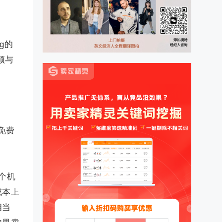
g的
须与
免费
个机
成本上
相当