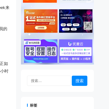
ek来
我的
。正如
6小时
搜
索：
标签