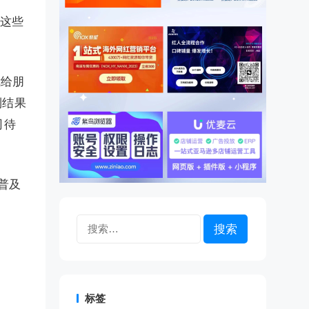
过这些
我给朋
到结果
司待
普及
搜
索：
标签