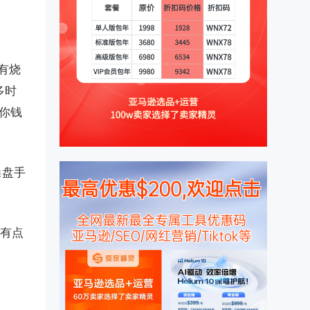
有烧
多时
你钱
操盘手
的有点