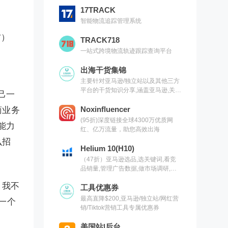
17TRACK
智能物流追踪管理系统
右）
TRACK718
一站式跨境物流轨迹跟踪查询平台
出海干货集锦
主要针对亚马逊/独立站以及其他三方
平台的干货知识分享,涵盖亚马逊,关键
己一
词,网红营销,联盟营销,SEO等常用工
具以及出海干货集锦,欢迎关注
Noxinfluencer
商业务
(95折)深度链接全球4300万优质网
能力
红、亿万流量，助您高效出海
么招
Helium 10(H10)
（47折）亚马逊选品,选关键词,看竞
品销量,管理广告数据,做市场调研,有
H10就够了（现支持沃尔玛）
，我不
工具优惠券
最高直降$200,亚马逊/独立站/网红营
一个
销/Tiktok营销工具专属优惠券
美国站|后台