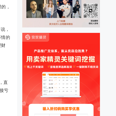
对的，
来说，
事情的
理财
，直
接亏