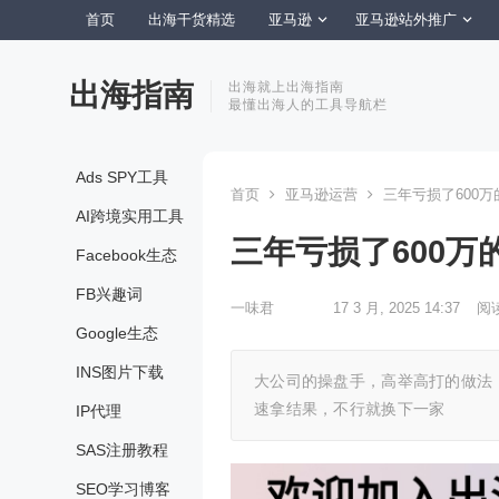
首页
出海干货精选
亚马逊
亚马逊站外推广
出海指南
出海就上出海指南
最懂出海人的工具导航栏
Ads SPY工具
首页
亚马逊运营
三年亏损了600
AI跨境实用工具
三年亏损了600
Facebook生态
FB兴趣词
一味君
17 3 月, 2025 14:37
阅
Google生态
INS图片下载
大公司的操盘手，高举高打的做法
速拿结果，不行就换下一家
IP代理
SAS注册教程
SEO学习博客