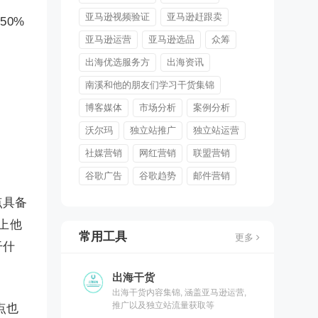
亚马逊视频验证
亚马逊赶跟卖
50%
亚马逊运营
亚马逊选品
众筹
：
出海优选服务方
出海资讯
南溪和他的朋友们学习干货集锦
博客媒体
市场分析
案例分析
沃尔玛
独立站推广
独立站运营
社媒营销
网红营销
联盟营销
谷歌广告
谷歌趋势
邮件营销
点具备
上他
常用工具
更多
干什
出海干货
出海干货内容集锦, 涵盖亚马逊运营,
推广以及独立站流量获取等
点也