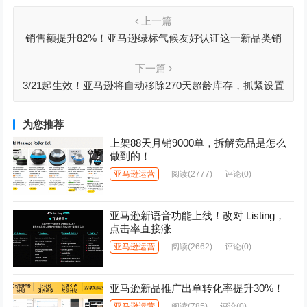
上一篇
销售额提升82%！亚马逊绿标气候友好认证这一新品类销
量持续攀升
下一篇
3/21起生效！亚马逊将自动移除270天超龄库存，抓紧设置
自动移除避免损失！
为您推荐
上架88天月销9000单，拆解竞品是怎么
做到的！
亚马逊运营
阅读
(2777)
评论(0)
亚马逊新语音功能上线！改对 Listing，
点击率直接涨
亚马逊运营
阅读
(2662)
评论(0)
亚马逊新品推广出单转化率提升30%！
亚马逊运营
阅读
(785)
评论(0)