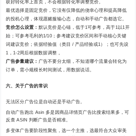
获好转化率上首页，不会根据转化率调整竞价。
最优选择是固定竞价，它没有仅降低的侥幸心理和提高降低
的投机心理，体现愿赌服输心态，自动和手动广告都选它。
竞价怎么设置：
默认竞价是心锚，低于1可参考，高于1以1开
始；可参考毛利的1/10；参考建议竞价区间和手动核心关键
词建议竞价；依据经验值（类目 / 产品经验或1）；也可先设
1，1-2周后根据数据调整 。
广告参量建议：
广告不要分太细，不知道哪个流量会转化为
订单，需小规模长时间测试，用数据说话。
六、关于广告的常识
无法区分广告位是自动还是手动广告。
自动广告跑出 Asin 多是因商品详情页广告比搜索结果多，可
反查 ASIN 判断广告是否精准。
多变体广告要阶段性聚焦，选一个主推，选最符合大众审美