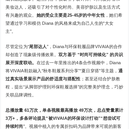
美妆达人，还吸引了对个性化时尚、美容护肤以及生活方式
有兴趣的观众。
她的受众主要是25-45岁的中年女性
，她们希
望通过学习和模仿 Diana 的风格来成为自己人生的“大女
主”。
尽管定位为“
尾部达人
”，Diana与环保鞋履品牌VIVAIA的合作
却创造了现象级传播效果。
双方基于 “时尚可持续化” 的共识
展开深度联动。
在过去一年里推出的4条合作视频中，Diana
将VIVAIA鞋款融入“秋冬鞋履系列分享”“夏日穿搭”等主题，
通
过真实场景展示产品的舒适度与搭配性
；甚至还结合护肤教
程，提出“从脚部护理到环保鞋履选择”的完整美护理念，巧妙
关联品牌调性。
总播放量 61万次，单条视频最高播放 49万次，总点赞量累计
3万+，多条评论提及“被VIVAIA的环保设计打动”“想尝试可
持续时尚
”。视频中植入的专属折扣码为品牌带来可观的新客