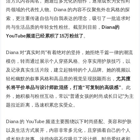
活方式内容闻名。她通过多元化的创作，逐渐成长为女性时
尚领域的代表性人物。Diana 的内容不仅聚焦外在风格的探
索，更注重传递自信与自我表达的理念，吸引了一批追求时
尚与生活品质的年轻女性粉丝。截至到目前，
Diana的
YouTube频道已经累积了15万粉丝了
。
Diana 对“真实时尚”有着绝对的坚持，她拒绝千篇一律的潮流
模仿，转而通过展示个人穿搭风格、分享实用护肤技巧，以
及记录真实生活片段，建立起独特的个人品牌。她的视频以
轻松幽默的叙事风格和高品质的视觉呈现脱颖而出，
尤其擅
长将平价单品与设计师款混搭，打造“可复制的高级感”
。此
外，她积极与粉丝互动，常以“普通女孩的时尚成长日记”为主
题拉近距离，迅速积累忠实受众。
Diana 的 YouTube 频道主要围绕以下时尚搭配、美容和护肤
以及生活方式展开，内容非常多元化，且穿插着自己的个人
成长励志故事。这些内容不仅吸引了设计师、时尚爱好者和