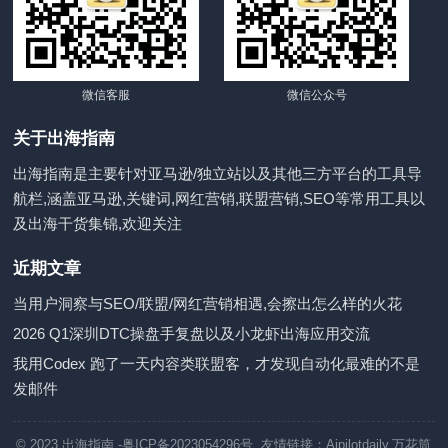
微信客服
微信公众号
关于出海指南
出海指南是主要针对亚马逊/独立站以及其他三方平台的工具导
航栏,涵盖亚马逊,关键词,网红营销,联盟营销,SEO等常用工具以
及出海干货集锦,欢迎关注
近期文章
当用户洞察与SEO/联盟/网红营销相遇,会擦出怎么样的火花
2026 Q1深圳DTC操盘手复盘以及小龙虾出海应用交流
我用Codex 跑了一天内容类联盟客，才发现自动化最难的不是
发邮件
© 2023
出海指南
-粤ICP备2023054296号 友情链接：
Aipilotdaily
,
万花筒