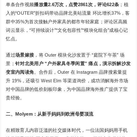
单条合作视频
播放量2.6万次，点赞2861次，评论622条
；植
入的“OUTER”折扣码带动品牌北美站流量 环比增长37%，客
群中35%为首次接触户外家具的都市年轻家庭；评论区高频
词云显示，“可持续设计”“文化包容性”“模块化组合”成核心记
忆点。
通过
场景嫁接
，将 Outer 模块化沙发置于 “庭院下午茶” 场
景；
针对北美用户 “户外家具冬季闲置” 痛点，演示拆解沙发
变室内阅读角
。合作后，Outer 在 Instagram 品牌搜索量提
升 19%，还吸引 West Elm 等渠道询价，成功消解海外市场
对中国品牌的低价刻板印象，为中国品牌海外推广提供了宝
贵经验。
二、Molyem：从新手妈妈到欧洲母婴顶流
在精致育儿内容泛滥的社交媒体时代，一位法国妈妈用手机