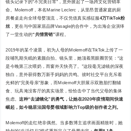
镜头记录下的“不完美日常”，意外掀起了一场跨文化营销革
命。Molemoff，本名Marine Leclerc，从里昂普通家庭的厨
房餐桌走向全球母婴顶流，不仅凭借真实感征服
4万TikTok粉
丝
，更在与中国家居品牌Vasagle的合作中，为出海企业演绎
了一堂生动的
“共情营销”
课程。
2019年的某个凌晨，初为人母的Molemoff在TikTok上传了一
段哺乳期失眠的素颜自拍。镜头里，她顶着黑眼圈苦笑：“这
是今晚第三次喂奶，而窗外天快亮了。”这段毫无滤镜的深夜
独白，意外获得数万新手妈妈的共鸣。彼时社交平台充斥着
光鲜的“完美母亲”形象，而Molemoff大胆展示双胞胎打翻辅
食、玩具淹没客厅的真实场景，恰恰击中了当代父母的集体
焦虑。
这种“去滤镜化”的勇气，让她在2020年疫情期间快速
崛起，如今稳居法国母婴领域影响力Top级的创作者之列。
Molemoff的走红绝非偶然。当多数博主追求画面精致时，她
独创的“生活切片”模式重新定义了母婴内容：
每周8.1条