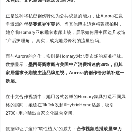
儿焦虑、文化隔阂与家居改造心得。
正是这种将私密创伤转化为公共议题的能力，让Aurora在竞
争激烈的
母婴赛道异军突起
。当其他博主追逐精致摆拍时，
她穿着Homary亚麻睡衣素颜出镜，展示如何用中国边几改造
“产后护理角”。真实，成为她最锋利的流量密码。
而与Aurora的合作，实则是Homary对北美市场的精准把脉。
数据显示，
墨西哥裔家庭占美国中产消费增速的39%，但其
家居需求长期被主流品牌忽视，Aurora的创作恰好填补这一
断层。
在十支合作视频中，她用各式各样的Homary家具打造不同风
格的房间，她还在TikTok发起#HybridHome话题，吸引
2700+用户晒出自家文化融合空间。
数据印证了这种“软性植入”的威力：
合作视频总播放量86万