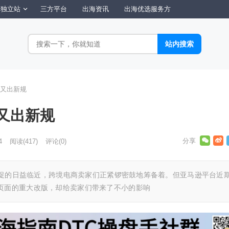
独立站
三方平台
出海资讯
出海优选服务方
又出新规
又出新规
4
阅读
(417)
评论(0)
季大促的日益临近，跨境电商卖家们正紧锣密鼓地筹备着。但亚马逊平台近
页面的重大改版，却给卖家们带来了不小的影响