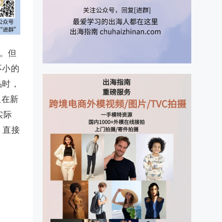
着。但
不小的
品时，
但在新
实际
节，直接