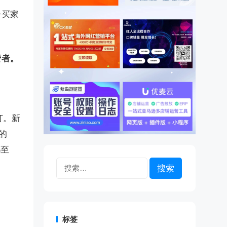
分买家
费者。
订。新
的
%至
搜
索：
标签