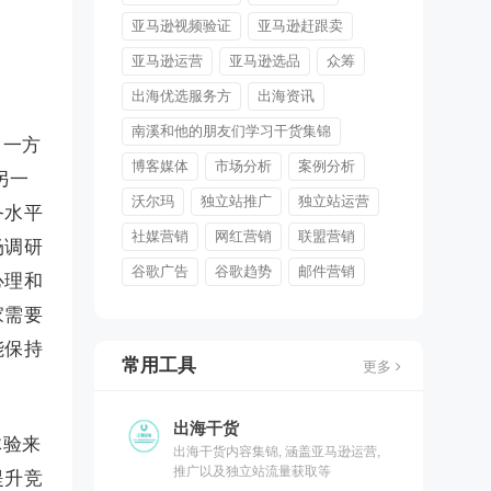
亚马逊视频验证
亚马逊赶跟卖
亚马逊运营
亚马逊选品
众筹
出海优选服务方
出海资讯
南溪和他的朋友们学习干货集锦
。一方
博客媒体
市场分析
案例分析
另一
沃尔玛
独立站推广
独立站运营
务水平
社媒营销
网红营销
联盟营销
场调研
谷歌广告
谷歌趋势
邮件营销
心理和
家需要
能保持
常用工具
更多
出海干货
体验来
出海干货内容集锦, 涵盖亚马逊运营,
推广以及独立站流量获取等
提升竞