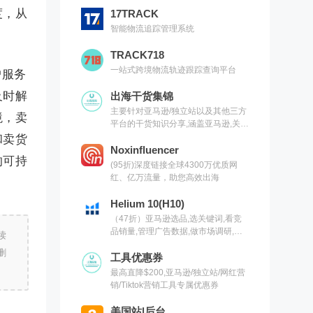
度，从
17TRACK
智能物流追踪管理系统
TRACK718
一站式跨境物流轨迹跟踪查询平台
户服务
及时解
出海干货集锦
主要针对亚马逊/独立站以及其他三方
境，卖
平台的干货知识分享,涵盖亚马逊,关键
词,网红营销,联盟营销,SEO等常用工
和卖货
具以及出海干货集锦,欢迎关注
Noxinfluencer
的可持
(95折)深度链接全球4300万优质网
红、亿万流量，助您高效出海
Helium 10(H10)
（47折）亚马逊选品,选关键词,看竞
品销量,管理广告数据,做市场调研,有
读
H10就够了（现支持沃尔玛）
删
工具优惠券
最高直降$200,亚马逊/独立站/网红营
销/Tiktok营销工具专属优惠券
美国站|后台