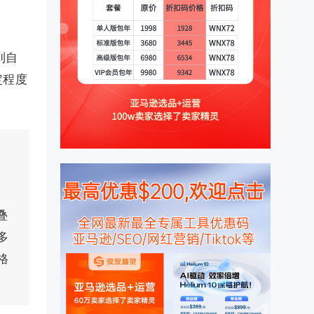
到自
定程度
叠
多
格