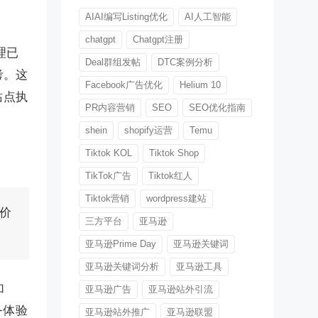
AIAI编写Listing优化
AI人工智能
chatgpt
Chatgpt注册
理已
Deal群组发帖
DTC案例分析
考。这
Facebook广告优化
Helium 10
站点执
PR内容营销
SEO
SEO优化指南
shein
shopify运营
Temu
Tiktok KOL
Tiktok Shop
TikTok广告
Tiktok红人
Tiktok营销
wordpress建站
价
三方平台
亚马逊
亚马逊Prime Day
亚马逊关键词
亚马逊关键词分析
亚马逊工具
加
亚马逊广告
亚马逊站外引流
务体验
亚马逊站外推广
亚马逊联盟