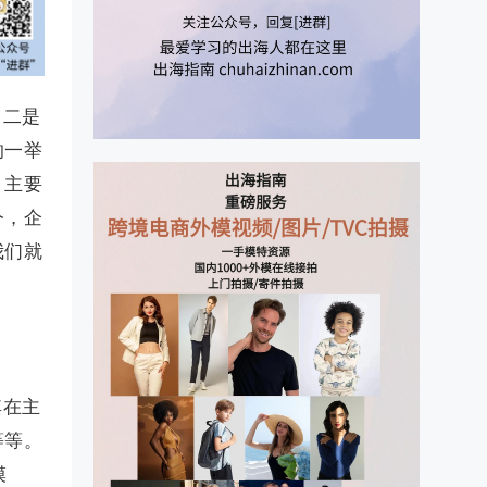
，二是
的一举
，主要
今，企
我们就
其在主
等等。
模