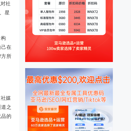
以对社
、星
龄构
自己在
牌方所
。
在社媒
渠道之
竞品的