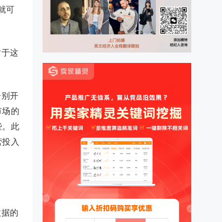
就可
对于这
分别开
市场的
些。此
营投入
数据的