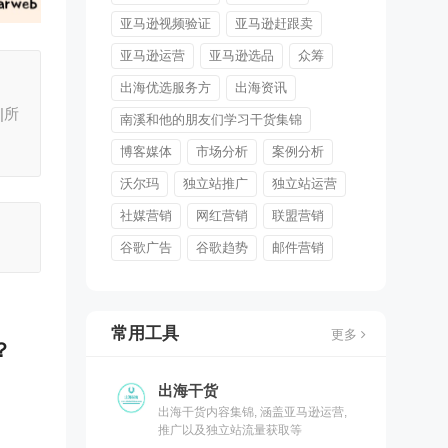
亚马逊视频验证
亚马逊赶跟卖
亚马逊运营
亚马逊选品
众筹
出海优选服务方
出海资讯
|所
南溪和他的朋友们学习干货集锦
博客媒体
市场分析
案例分析
沃尔玛
独立站推广
独立站运营
社媒营销
网红营销
联盟营销
谷歌广告
谷歌趋势
邮件营销
常用工具
更多
？
出海干货
出海干货内容集锦, 涵盖亚马逊运营,
推广以及独立站流量获取等