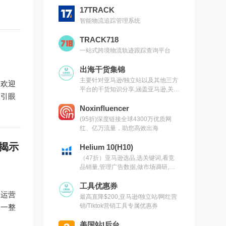
17TRACK
智能物流追踪管理系统
TRACK718
一站式跨境物流轨迹跟踪查询平台
出海干货集锦
主要针对亚马逊/独立站以及其他三方
受欢迎
平台的干货知识分享,涵盖亚马逊,关键
吸引眼
词,网红营销,联盟营销,SEO等常用工
具以及出海干货集锦,欢迎关注
Noxinfluencer
(95折)深度链接全球4300万优质网
红、亿万流量，助您高效出海
告揭示
Helium 10(H10)
（47折）亚马逊选品,选关键词,看竞
品销量,管理广告数据,做市场调研,有
H10就够了（现支持沃尔玛）
工具优惠券
25》运营
最高直降$200,亚马逊/独立站/网红营
销/Tiktok营销工具专属优惠券
出一整
美国站|后台