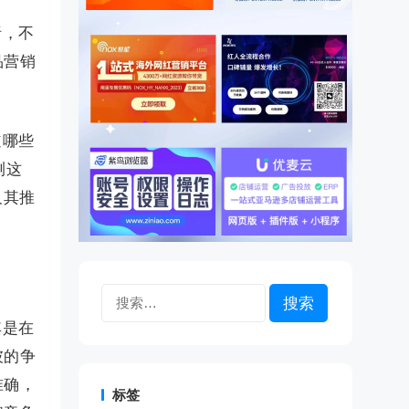
析，不
品营销
道哪些
测这
及其推
搜
索：
其是在
彼的争
准确，
标签