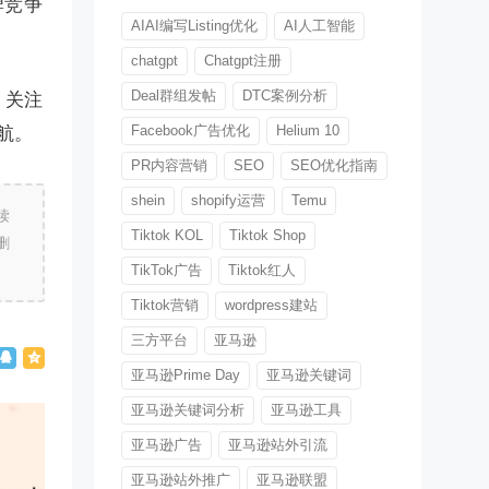
牌竞争
AIAI编写Listing优化
AI人工智能
chatgpt
Chatgpt注册
Deal群组发帖
DTC案例分析
。关注
Facebook广告优化
Helium 10
航。
PR内容营销
SEO
SEO优化指南
shein
shopify运营
Temu
读
Tiktok KOL
Tiktok Shop
删
TikTok广告
Tiktok红人
Tiktok营销
wordpress建站
三方平台
亚马逊
亚马逊Prime Day
亚马逊关键词
亚马逊关键词分析
亚马逊工具
亚马逊广告
亚马逊站外引流
亚马逊站外推广
亚马逊联盟