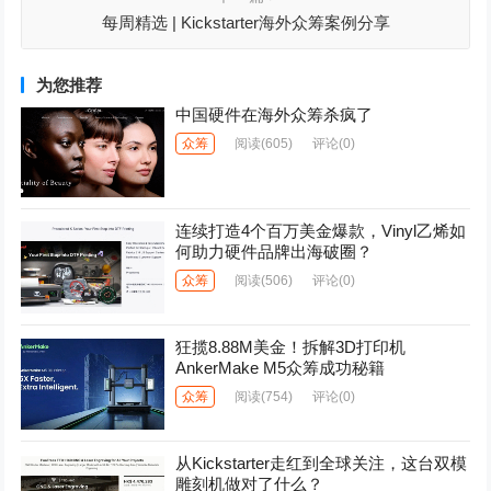
每周精选 | Kickstarter海外众筹案例分享
为您推荐
中国硬件在海外众筹杀疯了
众筹
阅读
(605)
评论(0)
连续打造4个百万美金爆款，Vinyl乙烯如
何助力硬件品牌出海破圈？
众筹
阅读
(506)
评论(0)
狂揽8.88M美金！拆解3D打印机
AnkerMake M5众筹成功秘籍
众筹
阅读
(754)
评论(0)
从Kickstarter走红到全球关注，这台双模
雕刻机做对了什么？