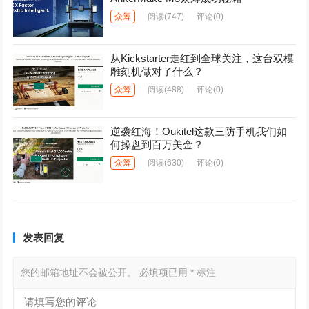
众筹
阅读
(747)
评论(0)
从Kickstarter走红到全球关注，这台双模
雕刻机做对了什么？
众筹
阅读
(488)
评论(0)
逆袭红海！Oukitel这款三防手机我们如
何操盘到百万美金？
众筹
阅读
(630)
评论(0)
发表回复
您的邮箱地址不会被公开。
必填项已用
*
标注