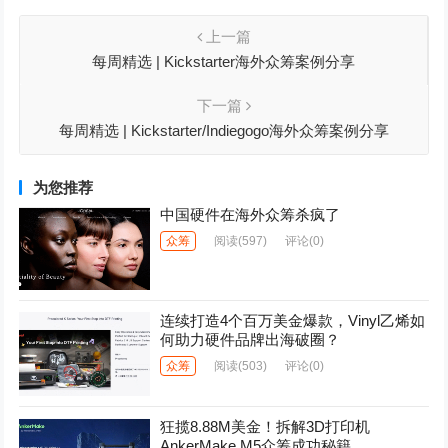
上一篇
每周精选 | Kickstarter海外众筹案例分享
下一篇
每周精选 | Kickstarter/Indiegogo海外众筹案例分享
为您推荐
中国硬件在海外众筹杀疯了
众筹
阅读
(597)
评论(0)
连续打造4个百万美金爆款，Vinyl乙烯如
何助力硬件品牌出海破圈？
众筹
阅读
(503)
评论(0)
狂揽8.88M美金！拆解3D打印机
AnkerMake M5众筹成功秘籍