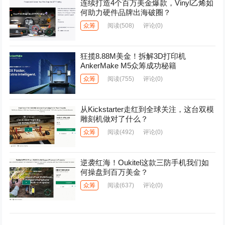
连续打造4个百万美金爆款，Vinyl乙烯如
何助力硬件品牌出海破圈？
众筹
阅读
(508)
评论(0)
狂揽8.88M美金！拆解3D打印机
AnkerMake M5众筹成功秘籍
众筹
阅读
(755)
评论(0)
从Kickstarter走红到全球关注，这台双模
雕刻机做对了什么？
众筹
阅读
(492)
评论(0)
逆袭红海！Oukitel这款三防手机我们如
何操盘到百万美金？
众筹
阅读
(637)
评论(0)