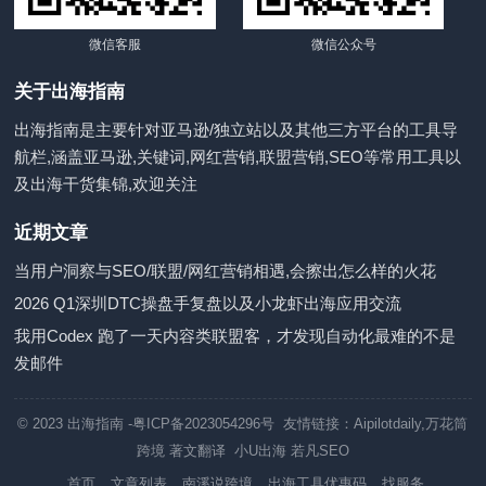
微信客服
微信公众号
关于出海指南
出海指南是主要针对亚马逊/独立站以及其他三方平台的工具导
航栏,涵盖亚马逊,关键词,网红营销,联盟营销,SEO等常用工具以
及出海干货集锦,欢迎关注
近期文章
当用户洞察与SEO/联盟/网红营销相遇,会擦出怎么样的火花
2026 Q1深圳DTC操盘手复盘以及小龙虾出海应用交流
我用Codex 跑了一天内容类联盟客，才发现自动化最难的不是
发邮件
© 2023
出海指南
-粤ICP备2023054296号 友情链接：
Aipilotdaily
,
万花筒
跨境
著文翻译
小U出海
若凡SEO
首页
文章列表
南溪说跨境
出海工具优惠码
找服务