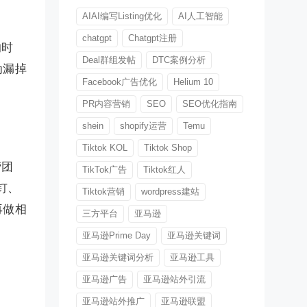
AIAI编写Listing优化
AI人工智能
chatgpt
Chatgpt注册
的时
Deal群组发帖
DTC案例分析
为漏掉
Facebook广告优化
Helium 10
PR内容营销
SEO
SEO优化指南
shein
shopify运营
Temu
Tiktok KOL
Tiktok Shop
营团
TikTok广告
Tiktok红人
钉、
Tiktok营销
wordpress建站
再做相
三方平台
亚马逊
亚马逊Prime Day
亚马逊关键词
亚马逊关键词分析
亚马逊工具
亚马逊广告
亚马逊站外引流
亚马逊站外推广
亚马逊联盟