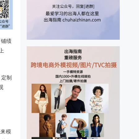
店铺绩
上
，定制
观
人来模