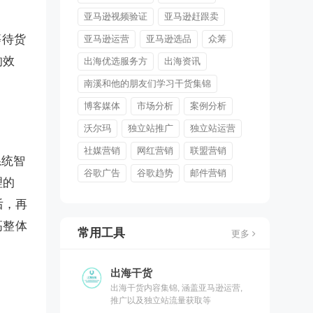
亚马逊视频验证
亚马逊赶跟卖
等待货
亚马逊运营
亚马逊选品
众筹
响效
出海优选服务方
出海资讯
南溪和他的朋友们学习干货集锦
博客媒体
市场分析
案例分析
沃尔玛
独立站推广
独立站运营
社媒营销
网红营销
联盟营销
系统智
谷歌广告
谷歌趋势
邮件营销
理的
后，再
高整体
常用工具
更多
出海干货
出海干货内容集锦, 涵盖亚马逊运营,
推广以及独立站流量获取等