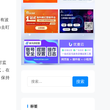
格有波
力去盯
时监
式，在
，保持
搜
索：
标签