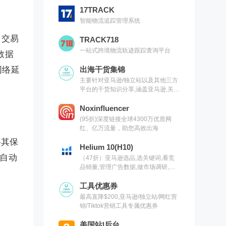
17TRACK
智能物流追踪管理系统
，交易
TRACK718
一站式跨境物流轨迹跟踪查询平台
数据
网络延
出海干货集锦
主要针对亚马逊/独立站以及其他三方
平台的干货知识分享,涵盖亚马逊,关键
词,网红营销,联盟营销,SEO等常用工
具以及出海干货集锦,欢迎关注
Noxinfluencer
(95折)深度链接全球4300万优质网
红、亿万流量，助您高效出海
将其保
Helium 10(H10)
行自动
（47折）亚马逊选品,选关键词,看竞
品销量,管理广告数据,做市场调研,有
H10就够了（现支持沃尔玛）
工具优惠券
最高直降$200,亚马逊/独立站/网红营
销/Tiktok营销工具专属优惠券
美国站|后台