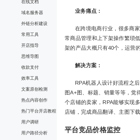
在线文档
业务
痛点
：
域名服务器
外链分析建设
在跨境电商行业，很多商家全
常用工具
常商品管理和上下架操作繁琐
开店指导
架的产品大概只有40个，运营
思维导图
解决方案
：
收款支付
效率工具
RPA机器人设计好流程之
文案原创检测
图A+图、标题、销量等等，觉
热点内容创作
个店铺的卖家，RPA能够实现
热门平台开店教程
店铺，完成商品翻译、主图下
用户调研
平台竞品价格监控
用户路径分析