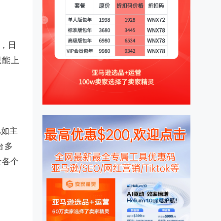
U，日
只能上
比如主
台多
录各个