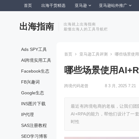
首页
出海干货精选
亚马逊
亚马逊站外推广
出海指南
出海就上出海指南
最懂出海人的工具导航栏
Ads SPY工具
首页
亚马逊工具评测
哪些场景使用
AI跨境实用工具
哪些场景使用AI+
Facebook生态
FB兴趣词
跨境代码老曾
8 3 月, 2025 7:21
Google生态
INS图片下载
最近有跨境电商的老板，让我们团
AI+RPA的能力，帮他们设计了
IP代理
时性
SAS注册教程
SEO学习博客