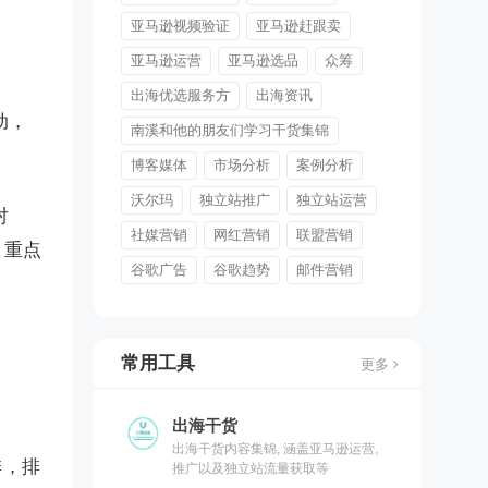
亚马逊视频验证
亚马逊赶跟卖
亚马逊运营
亚马逊选品
众筹
出海优选服务方
出海资讯
动，
南溪和他的朋友们学习干货集锦
博客媒体
市场分析
案例分析
沃尔玛
独立站推广
独立站运营
对
社媒营销
网红营销
联盟营销
，重点
谷歌广告
谷歌趋势
邮件营销
常用工具
更多
出海干货
出海干货内容集锦, 涵盖亚马逊运营,
排，排
推广以及独立站流量获取等