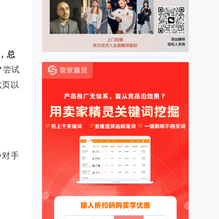
，总
？
尝试
六页以
争对手