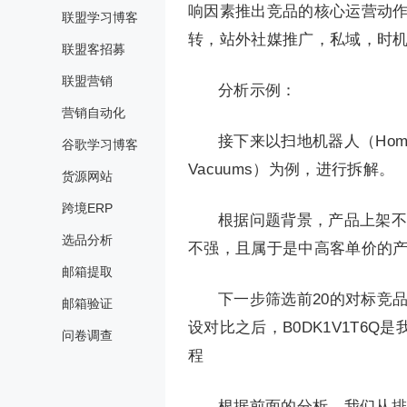
响因素推出竞品的核心运营动
联盟学习博客
转，站外社媒推广，私域，时
联盟客招募
联盟营销
分析示例：
营销自动化
接下来以扫地机器人（Home & Kit
谷歌学习博客
Vacuums）为例，进行拆解。
货源网站
跨境ERP
根据问题背景，产品上架不
选品分析
不强，且属于是中高客单价的产品，
邮箱提取
下一步筛选前20的对标竞
邮箱验证
设对比之后，B0DK1V1T6
问卷调查
程
根据前面的分析，我们从排