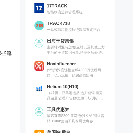
17TRACK
智能物流追踪管理系统
TRACK718
一站式跨境物流轨迹跟踪查询平台
出海干货集锦
主要针对亚马逊/独立站以及其他三方
哪些流
平台的干货知识分享,涵盖亚马逊,关键
词,网红营销,联盟营销,SEO等常用工
具以及出海干货集锦,欢迎关注
Noxinfluencer
(95折)深度链接全球4300万优质网
红、亿万流量，助您高效出海
Helium 10(H10)
（47折）亚马逊选品,选关键词,看竞
品销量,管理广告数据,做市场调研,有
H10就够了（现支持沃尔玛）
工具优惠券
最高直降$200,亚马逊/独立站/网红营
销/Tiktok营销工具专属优惠券
美国站|后台