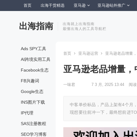
首页
出海干货精选
亚马逊
亚马逊站外推广
出海指南
出海就上出海指南
最懂出海人的工具导航栏
Ads SPY工具
首页
亚马逊运营
亚马逊老品增量，
AI跨境实用工具
亚马逊老品增量，
Facebook生态
FB兴趣词
一味君
7 3 月, 2025 13:44
阅读
Google生态
INS图片下载
中客单价标品，产品上架有4个月，
现想要往前冲一下，最终想前进TO
IP代理
SAS注册教程
SEO学习博客