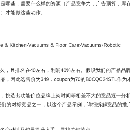
作是哪些，需要什么样的资源（产品竞争力，广告预算，库
机）才能做这些动作。
chen›Vacuums & Floor Care›Vacuums›Robotic
久，且排名在40左右，利润40%左右。假设我们的产品品
因此选售价为349，coupon为70的B0CQC24STL作为
品，挑选出功能价位品牌上架时间等相差不大的竞品逐一分
Q是我们的对标竞品之一，以这个产品示例，详细拆解竞品的推
名变动以及销量提升入手，寻找关键节点。