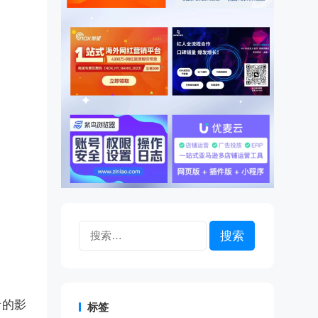
搜
索：
者的影
标签