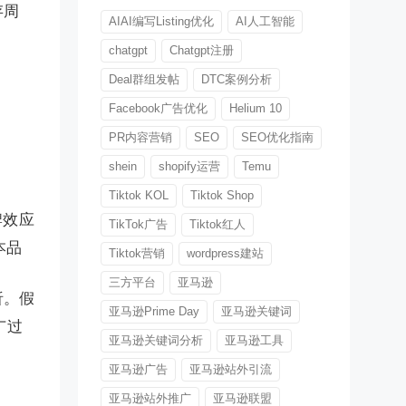
存周
AIAI编写Listing优化
AI人工智能
chatgpt
Chatgpt注册
Deal群组发帖
DTC案例分析
Facebook广告优化
Helium 10
PR内容营销
SEO
SEO优化指南
shein
shopify运营
Temu
Tiktok KOL
Tiktok Shop
牌效应
TikTok广告
Tiktok红人
本品
Tiktok营销
wordpress建站
三方平台
亚马逊
析。假
亚马逊Prime Day
亚马逊关键词
广过
亚马逊关键词分析
亚马逊工具
亚马逊广告
亚马逊站外引流
亚马逊站外推广
亚马逊联盟