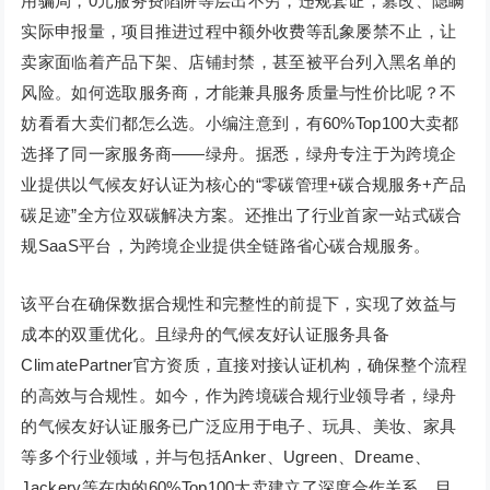
用骗局，0元服务费陷阱等层出不穷，违规套证，篡改、隐瞒
实际申报量，项目推进过程中额外收费等乱象屡禁不止，让
卖家面临着产品下架、店铺封禁，甚至被平台列入黑名单的
风险。如何选取服务商，才能兼具服务质量与性价比呢？不
妨看看大卖们都怎么选。小编注意到，有60%Top100大卖都
选择了同一家服务商——绿舟。据悉，绿舟专注于为跨境企
业提供以气候友好认证为核心的“零碳管理+碳合规服务+产品
碳足迹”全方位双碳解决方案。还推出了行业首家一站式碳合
规SaaS平台，为跨境企业提供全链路省心碳合规服务。
该平台在确保数据合规性和完整性的前提下，实现了效益与
成本的双重优化。且绿舟的气候友好认证服务具备
ClimatePartner官方资质，直接对接认证机构，确保整个流程
的高效与合规性。如今，作为跨境碳合规行业领导者，绿舟
的气候友好认证服务已广泛应用于电子、玩具、美妆、家具
等多个行业领域，并与包括Anker、Ugreen、Dreame、
Jackery等在内的60%Top100大卖建立了深度合作关系。目