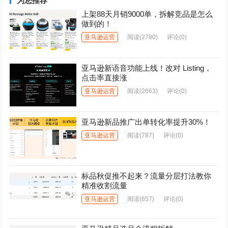
为您推荐
上架88天月销9000单，拆解竞品是怎么
做到的！
亚马逊运营
阅读
(2780)
评论(0)
亚马逊新语音功能上线！改对 Listing，
点击率直接涨
亚马逊运营
阅读
(2663)
评论(0)
亚马逊新品推广出单转化率提升30%！
亚马逊运营
阅读
(787)
评论(0)
标品秋促推不起来？流量分层打法教你
精准收割流量
亚马逊运营
阅读
(657)
评论(0)