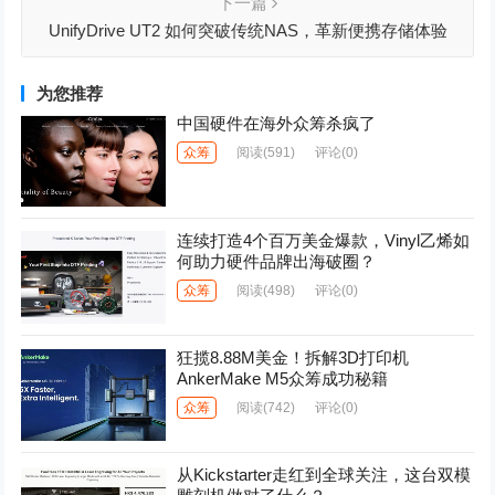
下一篇
UnifyDrive UT2 如何突破传统NAS，革新便携存储体验
为您推荐
中国硬件在海外众筹杀疯了
众筹
阅读
(591)
评论(0)
连续打造4个百万美金爆款，Vinyl乙烯如
何助力硬件品牌出海破圈？
众筹
阅读
(498)
评论(0)
狂揽8.88M美金！拆解3D打印机
AnkerMake M5众筹成功秘籍
众筹
阅读
(742)
评论(0)
从Kickstarter走红到全球关注，这台双模