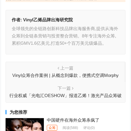
作者:
Vinyl乙烯品牌出海研究院
全球领先的全链路创新科技品牌出海服务商,提供从海外
众筹到全链条营销与投资整合营销。8年专注海外众筹,
累积GMV1.6亿美元,打造50+个百万美元级爆品。
上一篇
Vinyl众筹合作案例 | 从概念到爆款，便携式空调Morphy
Richards如何引领小家电市场？
下一篇
行业权威「光电汇OESHOW」报道乙烯！激光产品众筹破
2亿成功走向海外
为您推荐
中国硬件在海外众筹杀疯了
众筹
阅读
(588)
评论(0)