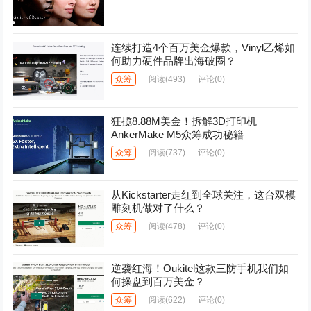
连续打造4个百万美金爆款，Vinyl乙烯如
何助力硬件品牌出海破圈？
众筹
阅读
(493)
评论(0)
狂揽8.88M美金！拆解3D打印机
AnkerMake M5众筹成功秘籍
众筹
阅读
(737)
评论(0)
从Kickstarter走红到全球关注，这台双模
雕刻机做对了什么？
众筹
阅读
(478)
评论(0)
逆袭红海！Oukitel这款三防手机我们如
何操盘到百万美金？
众筹
阅读
(622)
评论(0)