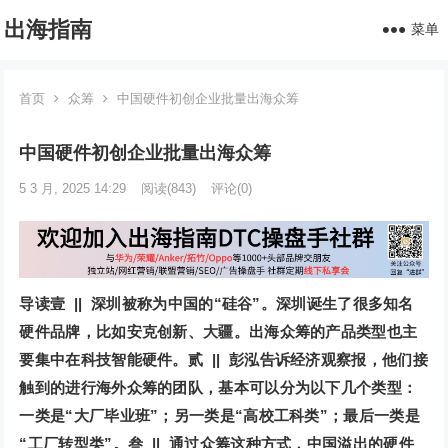
出海指南
菜单
首页
众筹
中国硬件初创企业批量出海众筹
中国硬件初创企业批量出海众筹
5 3 月, 2025 14:29
阅读
(843)
评论(0)
导读
壹 ||
深圳被称为中国的“硅谷”。深圳诞生了很多知名
硬件品牌，比如安克创新、大疆。出海众筹的产品类型也主
要集中在科技智能硬件。
贰 ||
彭泓告诉经济观察报，他们接
触到的进行海外众筹的团队，基本可以分为以下几个类型：
一类是“大厂毕业班”；另一类是“高校工科类”；最后一类是
“工厂转型类”。
叁 ||
通过众筹这种方式，中国溢出的硬件