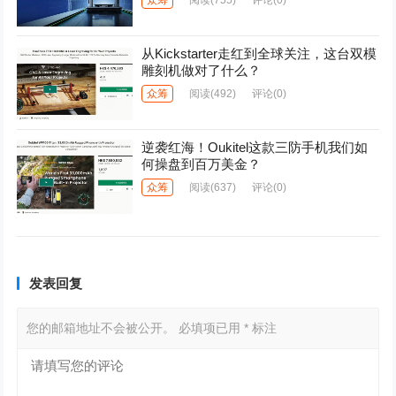
众筹
阅读
(755)
评论(0)
从Kickstarter走红到全球关注，这台双模
雕刻机做对了什么？
众筹
阅读
(492)
评论(0)
逆袭红海！Oukitel这款三防手机我们如
何操盘到百万美金？
众筹
阅读
(637)
评论(0)
发表回复
您的邮箱地址不会被公开。
必填项已用
*
标注