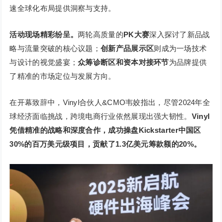
速全球化布局提供洞察与支持。
活动现场精彩纷呈。
两轮高质量的
PK大赛
深入探讨了新品战
略与流量突破的核心议题；
创新产品展示区
则成为一场技术
与设计的视觉盛宴；
众筹诊断区和资本对接环节
为品牌提供
了精准的市场定位与发展方向。
在开幕致辞中，Vinyl合伙人&CMO韦姣指出，尽管2024年全
球经济面临挑战，跨境电商行业依然展现出强大韧性。
Vinyl
凭借精准的战略和深度合作，成功操盘Kickstarter中国区
30%的百万美元级项目，贡献了1.3亿美元筹款额的20%。