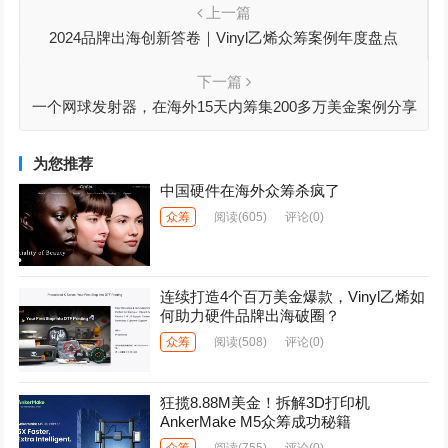
上一篇
2024品牌出海创新答卷｜Vinyl乙烯众筹案例年度盘点
下一篇
一个网球发射器，在海外15天内筹集200多万美金案例分享
| 鲸犀百人谈No.31
为您推荐
中国硬件在海外众筹杀疯了
众筹
阅读
(605)
评论(0)
连续打造4个百万美金爆款，Vinyl乙烯如
何助力硬件品牌出海破圈？
众筹
阅读
(508)
评论(0)
狂揽8.88M美金！拆解3D打印机
AnkerMake M5众筹成功秘籍