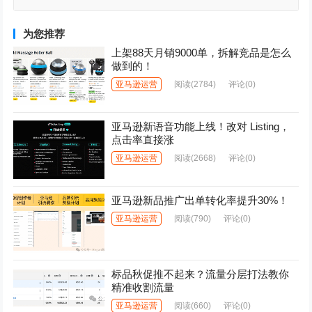
为您推荐
上架88天月销9000单，拆解竞品是怎么
做到的！
亚马逊运营
阅读
(2784)
评论(0)
亚马逊新语音功能上线！改对 Listing，
点击率直接涨
亚马逊运营
阅读
(2668)
评论(0)
亚马逊新品推广出单转化率提升30%！
亚马逊运营
阅读
(790)
评论(0)
标品秋促推不起来？流量分层打法教你
精准收割流量
亚马逊运营
阅读
(660)
评论(0)