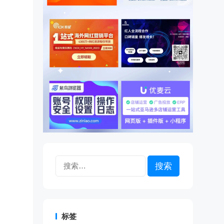
搜
索：
标签