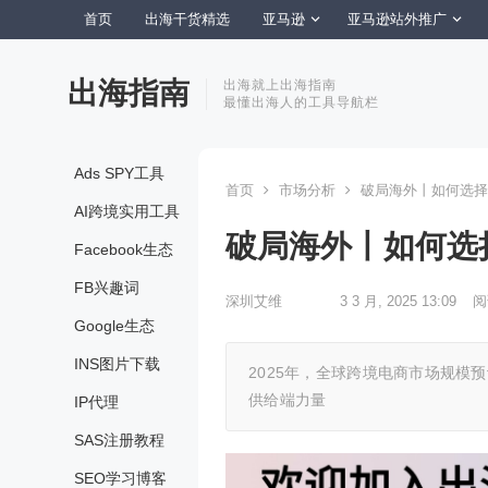
首页
出海干货精选
亚马逊
亚马逊站外推广
出海指南
出海就上出海指南
最懂出海人的工具导航栏
Ads SPY工具
首页
市场分析
破局海外丨如何选择
AI跨境实用工具
破局海外丨如何选
Facebook生态
FB兴趣词
深圳艾维
3 3 月, 2025 13:09
阅
Google生态
INS图片下载
2025年，全球跨境电商市场规模
供给端力量
IP代理
SAS注册教程
SEO学习博客