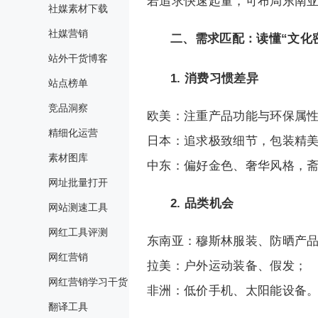
若追求快速起量，可布局东南
社媒素材下载
社媒营销
二、需求匹配：读懂“文化
站外干货博客
1. 消费习惯差异
站点榜单
竞品洞察
欧美：注重产品功能与环保属
精细化运营
日本：追求极致细节，包装精
素材图库
中东：偏好金色、奢华风格，
网址批量打开
2. 品类机会
网站测速工具
网红工具评测
东南亚：穆斯林服装、防晒产
网红营销
拉美：户外运动装备、假发；
网红营销学习干货
非洲：低价手机、太阳能设备
翻译工具