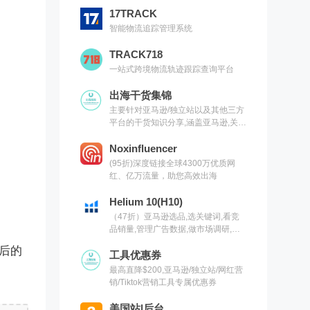
17TRACK
智能物流追踪管理系统
TRACK718
一站式跨境物流轨迹跟踪查询平台
出海干货集锦
主要针对亚马逊/独立站以及其他三方
平台的干货知识分享,涵盖亚马逊,关键
词,网红营销,联盟营销,SEO等常用工
具以及出海干货集锦,欢迎关注
Noxinfluencer
(95折)深度链接全球4300万优质网
红、亿万流量，助您高效出海
Helium 10(H10)
（47折）亚马逊选品,选关键词,看竞
品销量,管理广告数据,做市场调研,有
H10就够了（现支持沃尔玛）
后的
工具优惠券
最高直降$200,亚马逊/独立站/网红营
销/Tiktok营销工具专属优惠券
美国站|后台