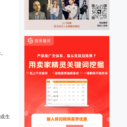
辑
。
形成生