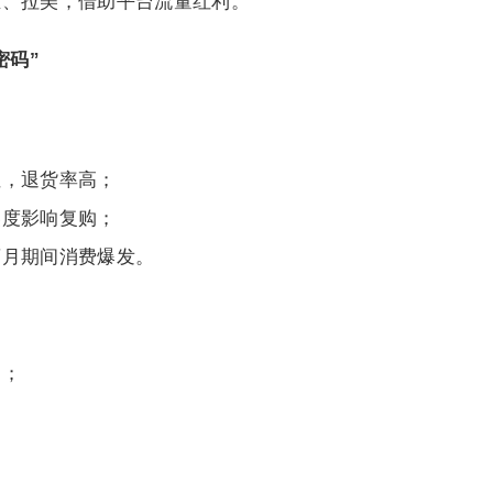
亚、拉美，借助平台流量红利。
密码”
性，退货率高；
美度影响复购；
斋月期间消费爆发。
品；
。