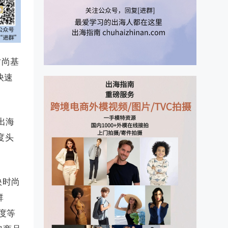
时尚基
快速
出海
度头
快时尚
群
度等