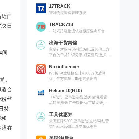
17TRACK
智能物流追踪管理系统
贴近自
TRACK718
解决日
一站式跨境物流轨迹跟踪查询平台
出海干货集锦
主要针对亚马逊/独立站以及其他三方
年间
平台的干货知识分享,涵盖亚马逊,关键
词,网红营销,联盟营销,SEO等常用工
具以及出海干货集锦,欢迎关注
Noxinfluencer
(95折)深度链接全球4300万优质网
红、亿万流量，助您高效出海
体裤、
和适合
Helium 10(H10)
（47折）亚马逊选品,选关键词,看竞
少粉丝
品销量,管理广告数据,做市场调研,有
日特
H10就够了（现支持沃尔玛）
工具优惠券
亲和
最高直降$200,亚马逊/独立站/网红营
销/Tiktok营销工具专属优惠券
多潜在
美国站|后台