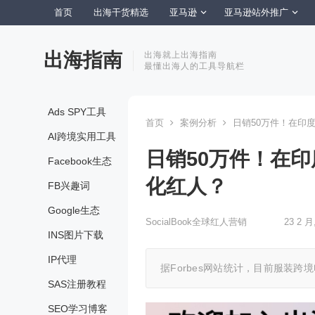
首页
出海干货精选
亚马逊
亚马逊站外推广
出海指南
出海就上出海指南
最懂出海人的工具导航栏
Ads SPY工具
首页
案例分析
日销50万件！在印度
AI跨境实用工具
日销50万件！在印
Facebook生态
化红人？
FB兴趣词
Google生态
SocialBook全球红人营销
23 2 月
INS图片下载
IP代理
据Forbes网站统计，目前服装跨
SAS注册教程
SEO学习博客