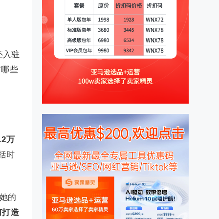
c还入驻
与哪些
.2万
包括时
，她的
何打造