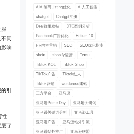
AIAI编写Listing优化
AI人工智能
chatgpt
Chatgpt注册
Deal群组发帖
DTC案例分析
款服
Facebook广告优化
Helium 10
足不同
PR内容营销
SEO
SEO优化指南
的影响
shein
shopify运营
Temu
Tiktok KOL
Tiktok Shop
TikTok广告
Tiktok红人
Tiktok营销
wordpress建站
接的引
三方平台
亚马逊
亚马逊Prime Day
亚马逊关键词
亚马逊关键词分析
亚马逊工具
育性
亚马逊广告
亚马逊站外引流
想要了
亚马逊站外推广
亚马逊联盟