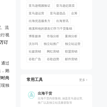
亚马逊视频验证
亚马逊赶跟卖
亚马逊运营
亚马逊选品
众筹
出海优选服务方
出海资讯
配、流
南溪和他的朋友们学习干货集锦
旅行视
博客媒体
市场分析
案例分析
7万订
沃尔玛
独立站推广
独立站运营
社媒营销
网红营销
联盟营销
谷歌广告
谷歌趋势
邮件营销
，通过
上，她
对时尚
常用工具
更多
展现独
出海干货
出海干货内容集锦, 涵盖亚马逊运营,
推广以及独立站流量获取等