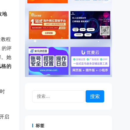
效地
妆教程
a 的评
解。她
风格的
时
搜
索：
方开启
标签