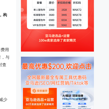
，
，构
的费用
者，与
时查
减少