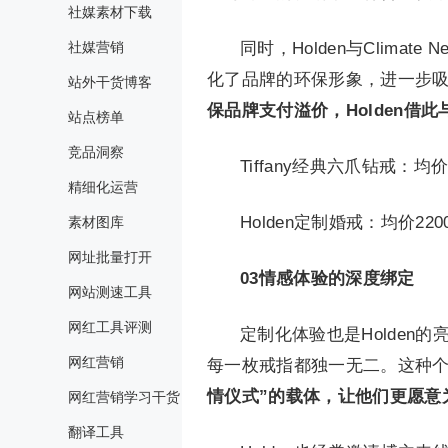
社媒素材下载
社媒营销
同时，Holden与Clima
化了品牌的环保形象，进一步
站外干货博客
保品牌支付溢价，Holden借此
站点榜单
竞品洞察
Tiffany经典六爪钻戒：均
精细化运营
Holden定制婚戒：均价2
素材图库
网址批量打开
03
情感体验的深度绑定
网站测速工具
网红工具评测
定制化体验也是Holde
网红营销
每一枚戒指都独一无二。这种
情仪式”的载体，让他们更愿意
网红营销学习干货
翻译工具