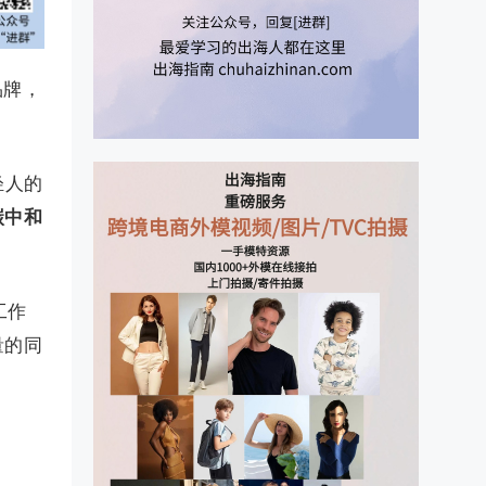
品牌，
轻人的
碳中和
工作
量的同