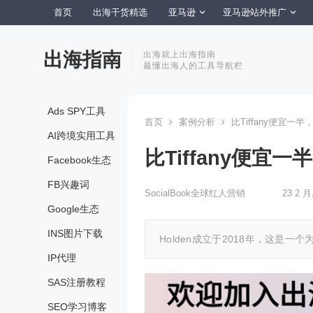
首页
出海干货精选
亚马逊
亚马逊站外推广
出海指南
出海就上出海指南
最懂出海人的工具导航栏
Ads SPY工具
首页
案例分析
比Tiffany便宜一半
AI跨境实用工具
比Tiffany便宜
Facebook生态
FB兴趣词
SocialBook全球红人营销
23 2 月
Google生态
INS图片下载
Holden成立于2018年，这是
IP代理
SAS注册教程
SEO学习博客