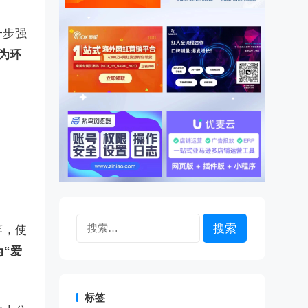
一步强
为环
搜
等，使
索：
为“爱
标签