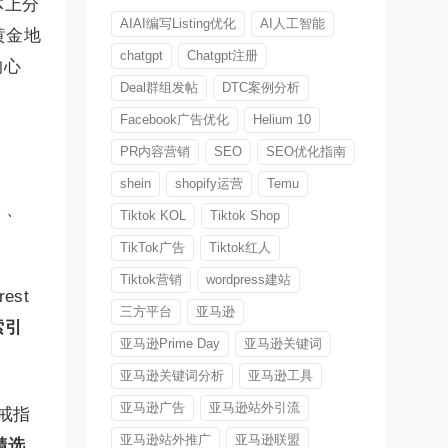
体上分
AIAI编写Listing优化
AI人工智能
黄金地
chatgpt
Chatgpt注册
的心
Deal群组发帖
DTC案例分析
Facebook广告优化
Helium 10
PR内容营销
SEO
SEO优化指南
shein
shopify运营
Temu
）、
Tiktok KOL
Tiktok Shop
TikTok广告
Tiktok红人
Tiktok营销
wordpress建站
est
三方平台
亚马逊
索引
亚马逊Prime Day
亚马逊关键词
亚马逊关键词分析
亚马逊工具
亚马逊广告
亚马逊站外引流
出戒指
亚马逊站外推广
亚马逊联盟
精选