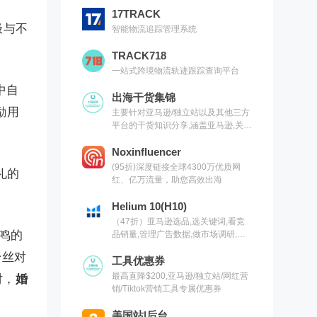
17TRACK
极与不
智能物流追踪管理系统
。
TRACK718
一站式跨境物流轨迹跟踪查询平台
中自
出海干货集锦
励用
主要针对亚马逊/独立站以及其他三方
平台的干货知识分享,涵盖亚马逊,关键
词,网红营销,联盟营销,SEO等常用工
具以及出海干货集锦,欢迎关注
Noxinfluencer
(95折)深度链接全球4300万优质网
婚礼的
红、亿万流量，助您高效出海
Helium 10(H10)
（47折）亚马逊选品,选关键词,看竞
共鸣的
品销量,管理广告数据,做市场调研,有
H10就够了（现支持沃尔玛）
粉丝对
工具优惠券
最高直降$200,亚马逊/独立站/网红营
时，
婚
销/Tiktok营销工具专属优惠券
美国站|后台