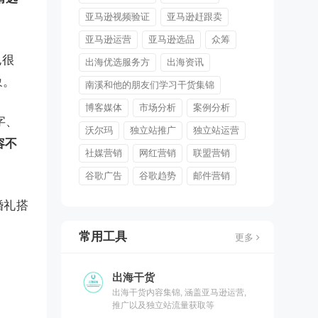
亚马逊视频验证
亚马逊赶跟卖
亚马逊运营
亚马逊选品
众筹
也很
出海优选服务方
出海资讯
象。
南溪和他的朋友们学习干货集锦
博客媒体
市场分析
案例分析
字、
沃尔玛
独立站推广
独立站运营
容不
社媒营销
网红营销
联盟营销
谷歌广告
谷歌趋势
邮件营销
婚礼搭
常用工具
更多
出海干货
出海干货内容集锦, 涵盖亚马逊运营,
推广以及独立站流量获取等