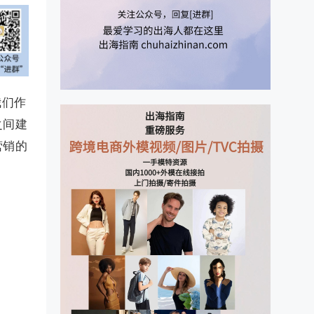
我们作
之间建
营销的
：