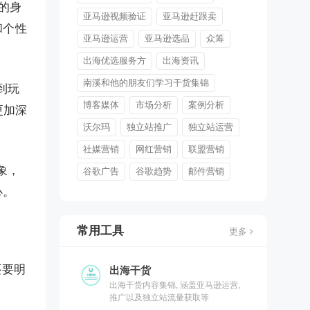
的身
亚马逊视频验证
亚马逊赶跟卖
和个性
亚马逊运营
亚马逊选品
众筹
出海优选服务方
出海资讯
南溪和他的朋友们学习干货集锦
到玩
博客媒体
市场分析
案例分析
更加深
沃尔玛
独立站推广
独立站运营
社媒营销
网红营销
联盟营销
象，
谷歌广告
谷歌趋势
邮件营销
心。
常用工具
更多
还要明
出海干货
出海干货内容集锦, 涵盖亚马逊运营,
推广以及独立站流量获取等