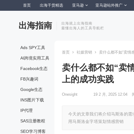
首页
出海干货精选
亚马逊
亚马逊站外推广
出海指南
出海就上出海指南
最懂出海人的工具导航栏
Ads SPY工具
首页
社媒营销
卖什么都不如“卖情
AI跨境实用工具
卖什么都不如“卖
Facebook生态
上的成功实践
FB兴趣词
Google生态
Onesight
19 2 月, 2025 12:04
INS图片下载
IP代理
今天的文章我们将介绍马斯洛的需
SAS注册教程
用马斯洛金字塔策划情感营销
SEO学习博客