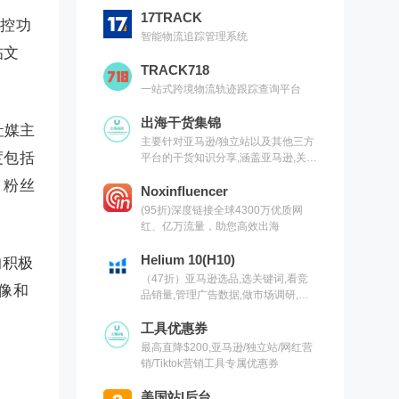
17TRACK
监控功
智能物流追踪管理系统
帖文
TRACK718
一站式跨境物流轨迹跟踪查询平台
出海干货集锦
社媒主
主要针对亚马逊/独立站以及其他三方
度包括
平台的干货知识分享,涵盖亚马逊,关键
词,网红营销,联盟营销,SEO等常用工
、粉丝
具以及出海干货集锦,欢迎关注
Noxinfluencer
(95折)深度链接全球4300万优质网
红、亿万流量，助您高效出海
Helium 10(H10)
的积极
（47折）亚马逊选品,选关键词,看竞
画像和
品销量,管理广告数据,做市场调研,有
H10就够了（现支持沃尔玛）
工具优惠券
最高直降$200,亚马逊/独立站/网红营
销/Tiktok营销工具专属优惠券
美国站|后台