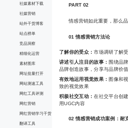
社媒素材下载
PART 02
社媒营销
情感营销如此重要，那么品
站外干货博客
站点榜单
01
情感营销方法论
竞品洞察
了解你的受众：
市场调研了解
精细化运营
讲述引人注目的故事：
围绕品
素材图库
品牌创造故事，分享与品牌价
网址批量打开
有效地运用视觉效果：
图像和
网站测速工具
致的视觉效果
网红工具评测
积极社交互动：
在社交平台创
用UGC内容
网红营销
网红营销学习干货
02
情感营销成功案例：耐
翻译工具