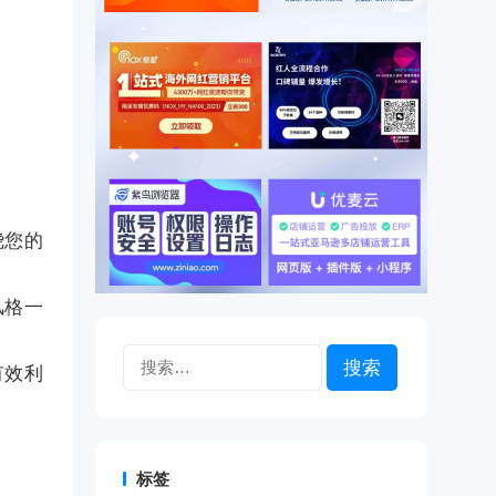
绕您的
风格一
搜
有效利
索：
标签