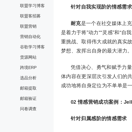
联盟学习博客
针对自我实现阶的情感需求
联盟客招募
耐克
是一个在社交媒体上充
联盟营销
是着力于将”动力““灵感”和“
营销自动化
重挑战、取得伟大成就的真实
谷歌学习博客
梦想、发挥出自身的最大潜力
货源网站
凭借决心、勇气和赋予力量
跨境ERP
体内容在更深层次引发人们的
选品分析
成功地将自身定位为不单单是
邮箱提取
邮箱验证
02
情感营销成功案例：Jelly
问卷调查
针对归属感阶的情感需求