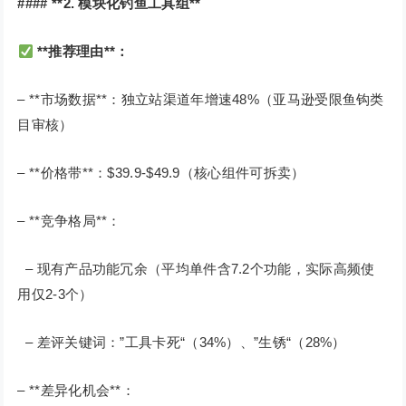
#### **2. 模块化钓鱼工具组**
**推荐理由**：
– **市场数据**：独立站渠道年增速48%（亚马逊受限鱼钩类
目审核）
– **价格带**：$39.9-$49.9（核心组件可拆卖）
– **竞争格局**：
– 现有产品功能冗余（平均单件含7.2个功能，实际高频使
用仅2-3个）
– 差评关键词：”工具卡死“（34%）、”生锈“（28%）
– **差异化机会**：