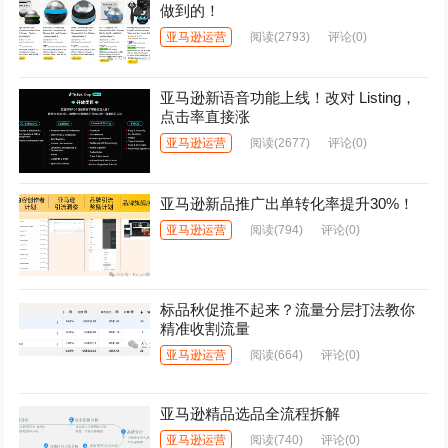
做到的！
亚马逊运营
阅读
(2793)
评论(0)
亚马逊新语音功能上线！改对 Listing，
点击率直接涨
亚马逊运营
阅读
(2677)
评论(0)
亚马逊新品推广出单转化率提升30%！
亚马逊运营
阅读
(794)
评论(0)
标品秋促推不起来？流量分层打法教你
精准收割流量
亚马逊运营
阅读
(664)
评论(0)
亚马逊精品选品全流程拆解
亚马逊运营
阅读
(740)
评论(0)