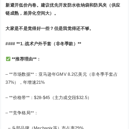
新避开低价内卷。建议优先开发防水收纳袋和防风夹（供应
链成熟，差异化空间大）。
大家是不是觉得好一些？但是我觉得还不够。
#### **1. 战术户外手套（非冬季款）**
**推荐理由**：
– **市场数据**：亚马逊年GMV 8.2亿美元（非冬季手套占
37%），年增速21%
– **价格带**：$28-$45（主力成交段$32.5）
– **竞争格局**：
– 头部品牌（Mechanix等）市占率29%