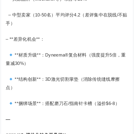
– 中型卖家（10-50名）平均评分4.2（差评集中在脱线/不贴
手）
– **差异化机会**：
**材质升级**：Dyneema®复合材料（强度提升5倍，重
量减30%）
**结构创新**：3D激光切割掌垫（消除传统缝线摩擦
点）
**捆绑场景**：搭配磨刀石/指南针卡槽（溢价$6-8）
—