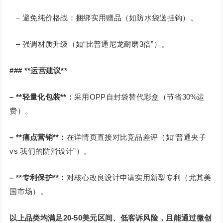
– 避免纯价格战：捆绑实用赠品（如防水袋送挂钩）。
– 强调材质升级（如“比普通尼龙耐磨3倍”）。
### **运营建议**
– **轻量化包装**：
采用OPP自封袋替代彩盒（节省30%运
费）。
– **痛点营销**：
在详情页直接对比竞品差评（如“普通夹子
vs 我们的防滑设计”）。
– **专利保护**：
对核心改良设计申请实用新型专利（尤其美
国市场）。
以上品类均满足20-50美元区间、低客诉风险，且能通过微创