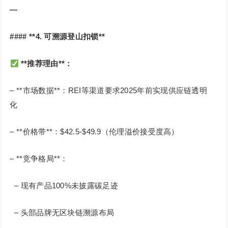
—
#### **4. 可溯源登山扣锁**
**推荐理由**：
– **市场数据**：REI等渠道要求2025年前实现供应链透明
化
– **价格带**：$42.5-$49.9（伦理溢价接受度高）
– **竞争格局**：
– 现有产品100%未披露碳足迹
– 头部品牌无区块链溯源布局