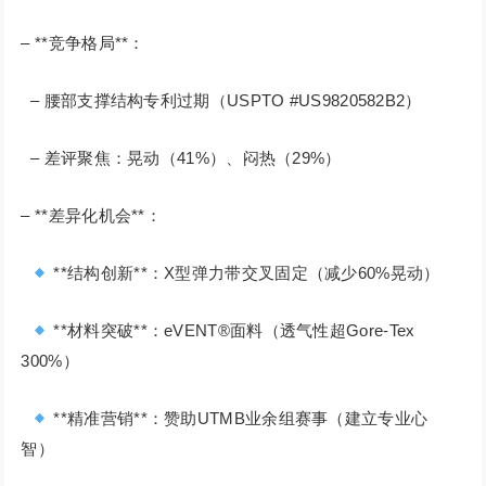
– **竞争格局**：
– 腰部支撑结构专利过期（USPTO #US9820582B2）
– 差评聚焦：晃动（41%）、闷热（29%）
– **差异化机会**：
**结构创新**：X型弹力带交叉固定（减少60%晃动）
**材料突破**：eVENT®面料（透气性超Gore-Tex
300%）
**精准营销**：赞助UTMB业余组赛事（建立专业心
智）