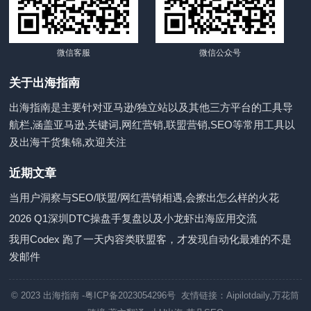
微信客服
微信公众号
关于出海指南
出海指南是主要针对亚马逊/独立站以及其他三方平台的工具导
航栏,涵盖亚马逊,关键词,网红营销,联盟营销,SEO等常用工具以
及出海干货集锦,欢迎关注
近期文章
当用户洞察与SEO/联盟/网红营销相遇,会擦出怎么样的火花
2026 Q1深圳DTC操盘手复盘以及小龙虾出海应用交流
我用Codex 跑了一天内容类联盟客，才发现自动化最难的不是
发邮件
© 2023
出海指南
-粤ICP备2023054296号 友情链接：
Aipilotdaily
,
万花筒