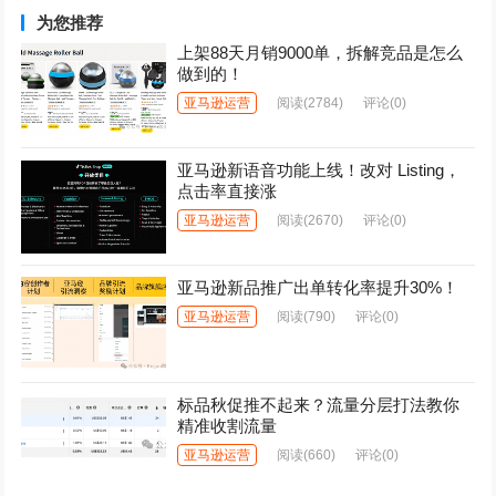
为您推荐
上架88天月销9000单，拆解竞品是怎么
做到的！
亚马逊运营
阅读
(2784)
评论(0)
亚马逊新语音功能上线！改对 Listing，
点击率直接涨
亚马逊运营
阅读
(2670)
评论(0)
亚马逊新品推广出单转化率提升30%！
亚马逊运营
阅读
(790)
评论(0)
标品秋促推不起来？流量分层打法教你
精准收割流量
亚马逊运营
阅读
(660)
评论(0)