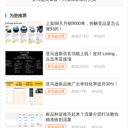
为您推荐
上架88天月销9000单，拆解竞品是怎么
做到的！
亚马逊运营
阅读
(2765)
评论(0)
亚马逊新语音功能上线！改对 Listing，
点击率直接涨
亚马逊运营
阅读
(2654)
评论(0)
亚马逊新品推广出单转化率提升30%！
亚马逊运营
阅读
(779)
评论(0)
标品秋促推不起来？流量分层打法教你
精准收割流量
亚马逊运营
阅读
(649)
评论(0)