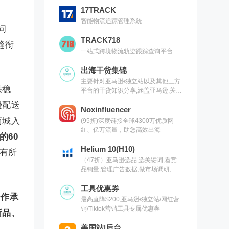
17TRACK
智能物流追踪管理系统
问
TRACK718
缝衔
一站式跨境物流轨迹跟踪查询平台
出海干货集锦
主要针对亚马逊/独立站以及其他三方
供稳
平台的干货知识分享,涵盖亚马逊,关键
词,网红营销,联盟营销,SEO等常用工
逊配送
具以及出海干货集锦,欢迎关注
Noxinfluencer
商城入
(95折)深度链接全球4300万优质网
红、亿万流量，助您高效出海
的60
Helium 10(H10)
有所
（47折）亚马逊选品,选关键词,看竞
品销量,管理广告数据,做市场调研,有
H10就够了（现支持沃尔玛）
工具优惠券
合作承
最高直降$200,亚马逊/独立站/网红营
销/Tiktok营销工具专属优惠券
新品、
美国站|后台