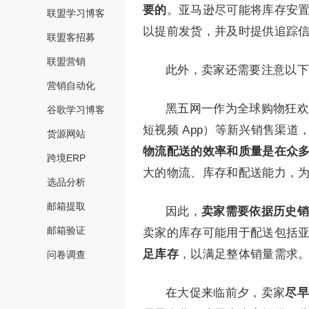
要的
。亚马逊尽可能将库存安
联盟学习博客
以提前发货，并及时提供追踪
联盟客招募
联盟营销
此外，卖家还需要注意以下
营销自动化
黑五网一作为全球购物狂欢
谷歌学习博客
短视频 App）等新兴销售渠
货源网站
物流配送的效率和质量是在众
跨境ERP
大的物流、库存和配送能力，
选品分析
邮箱提取
因此，
卖家需要依据历史销
邮箱验证
卖家的库存可能用于配送包括
足库存
，以满足整体销量需求
问卷调查
在大促来临前夕，卖家
尽早