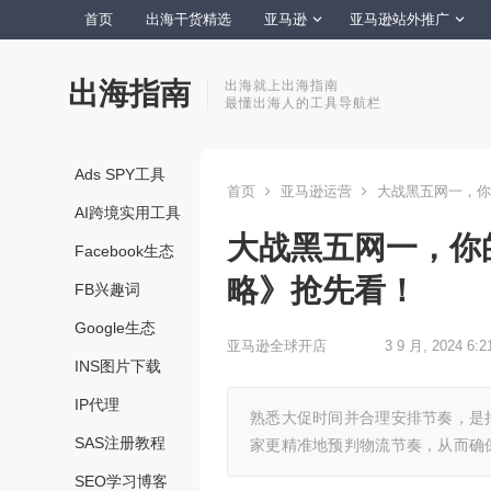
首页
出海干货精选
亚马逊
亚马逊站外推广
出海指南
出海就上出海指南
最懂出海人的工具导航栏
Ads SPY工具
首页
亚马逊运营
大战黑五网一，你
AI跨境实用工具
大战黑五网一，你
Facebook生态
略》抢先看！
FB兴趣词
Google生态
亚马逊全球开店
3 9 月, 2024 6:2
INS图片下载
IP代理
熟悉大促时间并合理安排节奏，是
SAS注册教程
家更精准地预判物流节奏，从而确
SEO学习博客