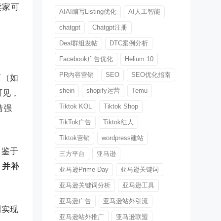
卖家可
AIAI编写Listing优化
AI人工智能
chatgpt
Chatgpt注册
Deal群组发帖
DTC案例分析
Facebook广告优化
Helium 10
PR内容营销
SEO
SEO优化指南
商（如
shein
shopify运营
Temu
可见，
Tiktok KOL
Tiktok Shop
借强
TikTok广告
Tiktok红人
Tiktok营销
wordpress建站
，鉴于
三方平台
亚马逊
，并补
亚马逊Prime Day
亚马逊关键词
亚马逊关键词分析
亚马逊工具
亚马逊广告
亚马逊站外引流
利实现
亚马逊站外推广
亚马逊联盟