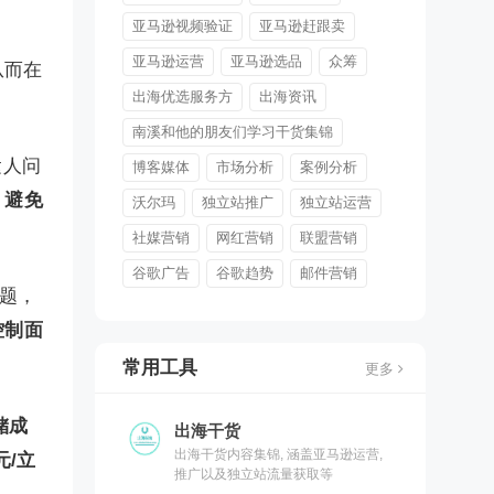
亚马逊视频验证
亚马逊赶跟卖
亚马逊运营
亚马逊选品
众筹
从而在
出海优选服务方
出海资讯
南溪和他的朋友们学习干货集锦
运人问
博客媒体
市场分析
案例分析
，避免
沃尔玛
独立站推广
独立站运营
社媒营销
网红营销
联盟营销
谷歌广告
谷歌趋势
邮件营销
题，
控制面
常用工具
更多
储成
出海干货
出海干货内容集锦, 涵盖亚马逊运营,
元/立
推广以及独立站流量获取等