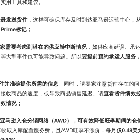
些实用工具和建议。
马逊发送货件
，这样可确保库存及时到达亚马逊运营中心，
用
Prime标记；
家需要考虑到潜在的供应链中断情况
，如供应商延误、承
闭等大型事件也可能导致问题。所以
要提前预约承运人服务
创建货件并准确提供所需的信息
。同时，请卖家注意货件存在的问
逊接收商品的速度，或导致商品销售延迟。请
查看货件绩效
绩效情况；
亚马逊入仓分销网络（AWD），可有效降低旺季期间的仓
A不收取入库配置服务费，且AWD旺季不涨价，每月
仅0.48美