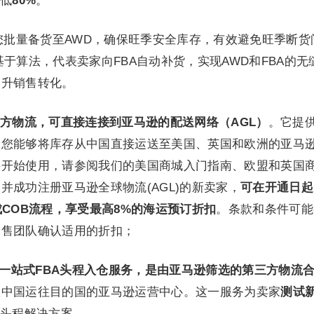
费低
80%
。
您批量备货至AWD，确保旺季安全库存，有效避免旺季断货
于算法，代表卖家向FBA自动补货，实现AWD和FBA的无
提升销售转化。
方物流，可直接连接到亚马逊的配送网络（AGL）
。它提
使您能够将库存从中国直接运送至美国、英国和欧洲的亚马
要开始使用，请参阅我们的美国商城入门指南、欧盟和英国
并成功注册亚马逊全球物流(AGL)的新卖家，
可在开通日起
成COB流程，享受最高8%的海运预订折扣
。条款和条件可能
销售团队确认适用的折扣；
家提供一站式FBA头程入仓服务，是由亚马逊筛选的第三方物流
从中国运往目的国的亚马逊运营中心。这一服务为卖家
测试
A头程解决方案。