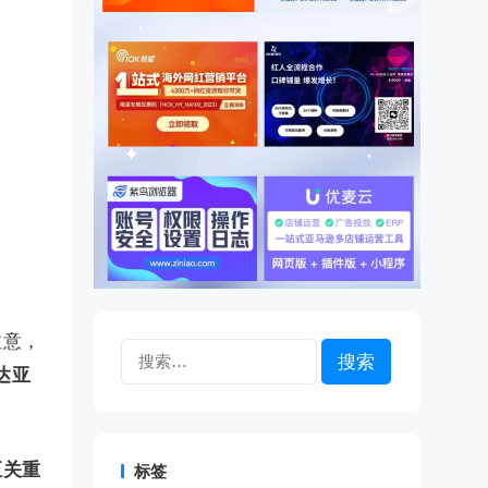
注意，
搜
达亚
索：
至关重
标签