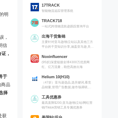
17TRACK
智能物流追踪管理系统
的明
TRACK718
一站式跨境物流轨迹跟踪查询平台
出海干货集锦
误，
主要针对亚马逊/独立站以及其他三方
明信
平台的干货知识分享,涵盖亚马逊,关键
词,网红营销,联盟营销,SEO等常用工
验证，
具以及出海干货集锦,欢迎关注
Noxinfluencer
(95折)深度链接全球4300万优质网
红、亿万流量，助您高效出海
将于
Helium 10(H10)
（47折）亚马逊选品,选关键词,看竞
的商品
品销量,管理广告数据,做市场调研,有
H10就够了（现支持沃尔玛）
选择
工具优惠券
最高直降$200,亚马逊/独立站/网红营
销/Tiktok营销工具专属优惠券
处获
美国站|后台