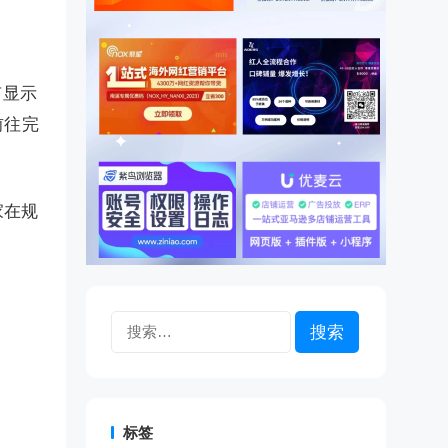
有显示
前往完
家在规
搜
索：
标签