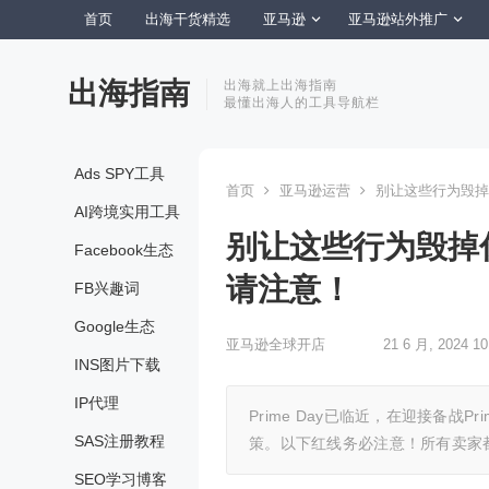
首页
出海干货精选
亚马逊
亚马逊站外推广
出海指南
出海就上出海指南
最懂出海人的工具导航栏
Ads SPY工具
首页
亚马逊运营
别让这些行为毁掉你
AI跨境实用工具
别让这些行为毁掉你
Facebook生态
请注意！
FB兴趣词
Google生态
亚马逊全球开店
21 6 月, 2024 10
INS图片下载
IP代理
Prime Day已临近，在迎接备战
SAS注册教程
策。以下红线务必注意！所有卖家
SEO学习博客