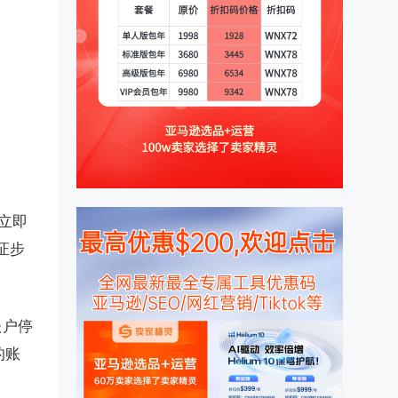
立即
证步
账户停
的账