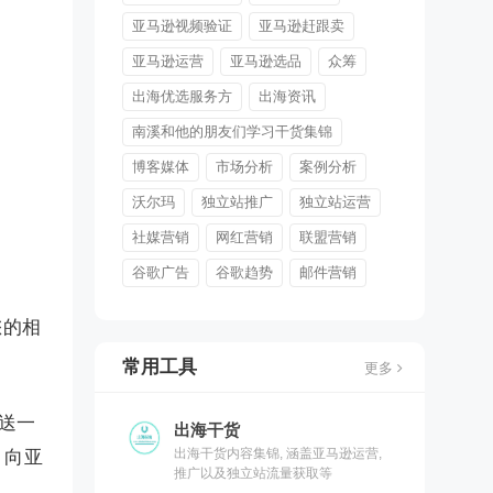
亚马逊视频验证
亚马逊赶跟卖
亚马逊运营
亚马逊选品
众筹
出海优选服务方
出海资讯
南溪和他的朋友们学习干货集锦
博客媒体
市场分析
案例分析
沃尔玛
独立站推广
独立站运营
社媒营销
网红营销
联盟营销
谷歌广告
谷歌趋势
邮件营销
您的相
常用工具
更多
送一
出海干货
出海干货内容集锦, 涵盖亚马逊运营,
，向亚
推广以及独立站流量获取等