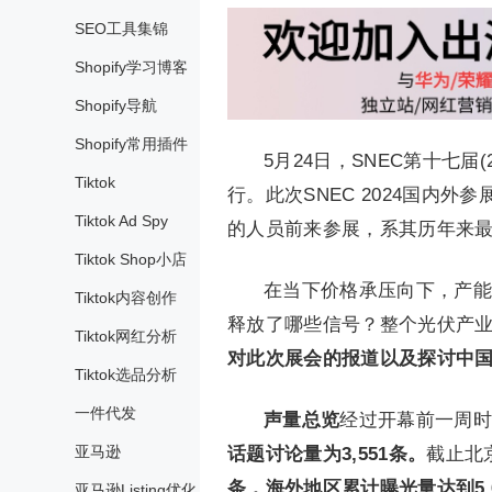
SEO工具集锦
Shopify学习博客
Shopify导航
Shopify常用插件
5月24日，SNEC第十七
Tiktok
行。此次SNEC 2024国内外
Tiktok Ad Spy
的人员前来参展，系其历年来
Tiktok Shop小店
在当下价格承压向下，产能
Tiktok内容创作
释放了哪些信号？整个光伏产业
Tiktok网红分析
对此次展会的报道以及探讨中
Tiktok选品分析
一件代发
声量总览
经过开幕前一周时
亚马逊
话题讨论量为3,551条。
截止北
条，海外地区累计曝光量达到5,
亚马逊Listing优化