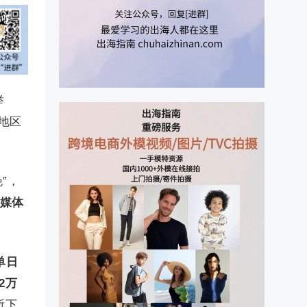
举
和地区
”，
媒体
单日
2万
所下