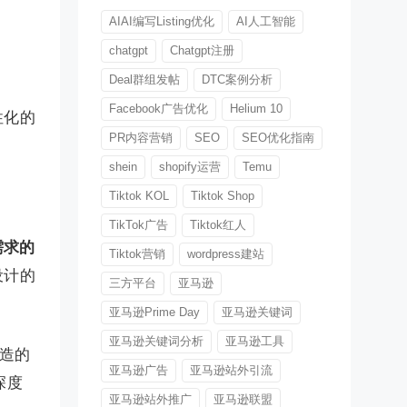
AIAI编写Listing优化
AI人工智能
chatgpt
Chatgpt注册
Deal群组发帖
DTC案例分析
Facebook广告优化
Helium 10
性化的
PR内容营销
SEO
SEO优化指南
shein
shopify运营
Temu
Tiktok KOL
Tiktok Shop
TikTok广告
Tiktok红人
需求的
Tiktok营销
wordpress建站
设计的
三方平台
亚马逊
亚马逊Prime Day
亚马逊关键词
亚马逊关键词分析
亚马逊工具
打造的
亚马逊广告
亚马逊站外引流
深度
亚马逊站外推广
亚马逊联盟