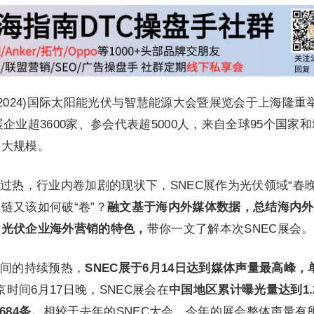
届(2024)国际太阳能光伏与智慧能源大会暨展览会于上海隆重
参展企业超3600家、参会代表超5000人，来自全球95个国家
最大规模。
过热，行业内卷加剧的现状下，SNEC展作为光伏领域“春晚
链又该如何破“卷”？
融文基于海内外媒体数据，总结海内外
国光伏企业海外营销的特色，
带你一文了解本次SNEC展会。
间的持续预热，
SNEC展于6月14日达到媒体声量最高峰，
京时间6月17日晚，SNEC展会在
中国地区累计曝光量达到1.
684条。
相较于去年的SNEC大会，今年的展会整体声量有