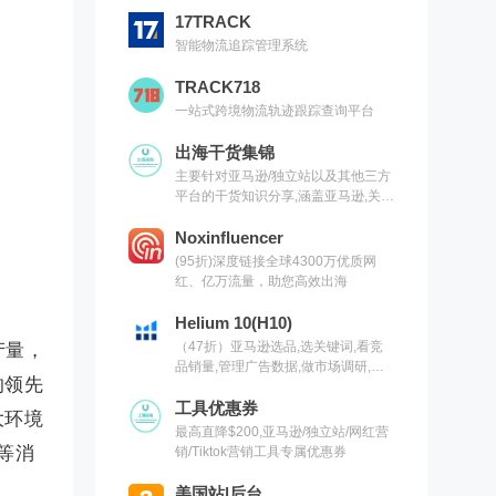
17TRACK
智能物流追踪管理系统
TRACK718
一站式跨境物流轨迹跟踪查询平台
出海干货集锦
主要针对亚马逊/独立站以及其他三方
平台的干货知识分享,涵盖亚马逊,关键
词,网红营销,联盟营销,SEO等常用工
具以及出海干货集锦,欢迎关注
Noxinfluencer
(95折)深度链接全球4300万优质网
红、亿万流量，助您高效出海
Helium 10(H10)
（47折）亚马逊选品,选关键词,看竞
产量，
品销量,管理广告数据,做市场调研,有
的领先
H10就够了（现支持沃尔玛）
工具优惠券
大环境
最高直降$200,亚马逊/独立站/网红营
等消
销/Tiktok营销工具专属优惠券
美国站|后台