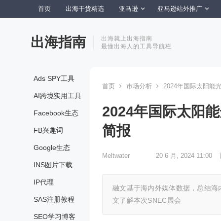
首页
出海干货精选
亚马逊
亚马逊站外推广
出海指南
出海就上出海指南
最懂出海人的工具导航栏
Ads SPY工具
首页
市场分析
2024年国际太阳能
AI跨境实用工具
2024年国际太阳
Facebook生态
简报
FB兴趣词
Google生态
Meltwater
20 6 月, 2024 11:00
INS图片下载
IP代理
融文基于海内外媒体数据，总结海
SAS注册教程
文了解本次SNEC展会
SEO学习博客