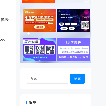
媒体表
ws、
搜
索：
标签