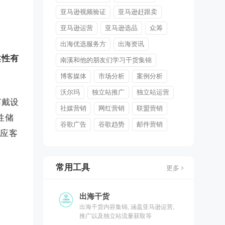
亚马逊视频验证
亚马逊赶跟卖
亚马逊运营
亚马逊选品
众筹
出海优选服务方
出海资讯
柔性有
南溪和他的朋友们学习干货集锦
博客媒体
市场分析
案例分析
沃尔玛
独立站推广
独立站运营
穿戴设
社媒营销
网红营销
联盟营销
性储
谷歌广告
谷歌趋势
邮件营销
回应客
常用工具
更多
出海干货
出海干货内容集锦, 涵盖亚马逊运营,
推广以及独立站流量获取等