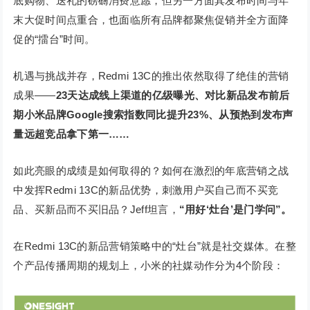
底购物、送礼的磅礴消费意愿，但另一方面其发布时间与年
末大促时间点重合，也面临所有品牌都聚焦促销并全方面降
促的“擂台”时间。
机遇与挑战并存，Redmi 13C的推出依然取得了绝佳的营销
成果——
23天达成线上渠道的亿级曝光、对比新品发布前后
期小米品牌Google搜索指数同比提升23%、从预热到发布声
量远超竞品拿下第一……
如此亮眼的成绩是如何取得的？如何在激烈的年底营销之战
中发挥Redmi 13C的新品优势，刺激用户买自己而不买竞
品、买新品而不买旧品？Jeff坦言，
“用好‘灶台’是门学问”。
在Redmi 13C的新品营销策略中的“灶台”就是社交媒体。在整
个产品传播周期的规划上，小米的社媒动作分为4个阶段：