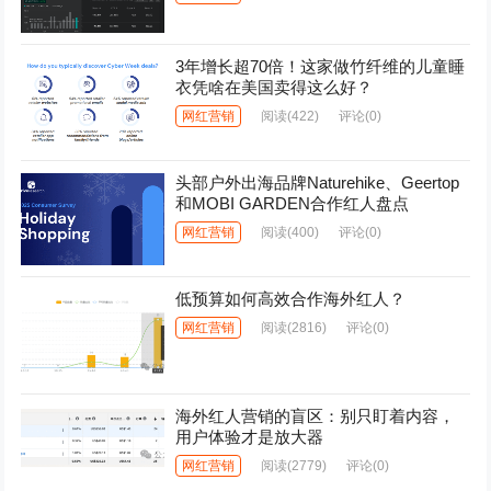
3年增长超70倍！这家做竹纤维的儿童睡
衣凭啥在美国卖得这么好？
网红营销
阅读
(422)
评论(0)
头部户外出海品牌Naturehike、Geertop
和MOBI GARDEN合作红人盘点
网红营销
阅读
(400)
评论(0)
低预算如何高效合作海外红人？
网红营销
阅读
(2816)
评论(0)
海外红人营销的盲区：别只盯着内容，
用户体验才是放大器
网红营销
阅读
(2779)
评论(0)