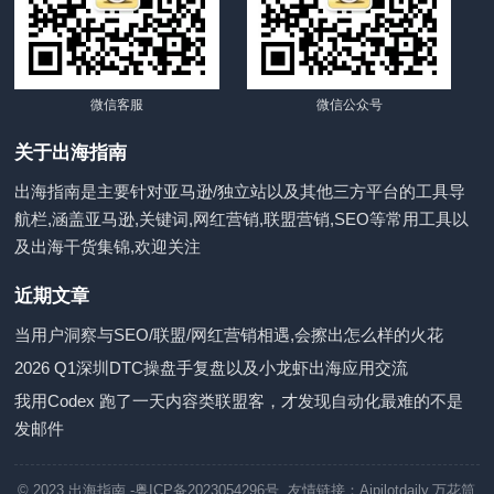
微信客服
微信公众号
关于出海指南
出海指南是主要针对亚马逊/独立站以及其他三方平台的工具导
航栏,涵盖亚马逊,关键词,网红营销,联盟营销,SEO等常用工具以
及出海干货集锦,欢迎关注
近期文章
当用户洞察与SEO/联盟/网红营销相遇,会擦出怎么样的火花
2026 Q1深圳DTC操盘手复盘以及小龙虾出海应用交流
我用Codex 跑了一天内容类联盟客，才发现自动化最难的不是
发邮件
© 2023
出海指南
-粤ICP备2023054296号 友情链接：
Aipilotdaily
,
万花筒