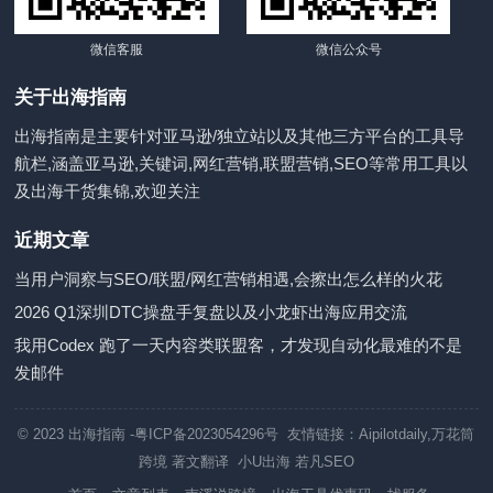
微信客服
微信公众号
关于出海指南
出海指南是主要针对亚马逊/独立站以及其他三方平台的工具导
航栏,涵盖亚马逊,关键词,网红营销,联盟营销,SEO等常用工具以
及出海干货集锦,欢迎关注
近期文章
当用户洞察与SEO/联盟/网红营销相遇,会擦出怎么样的火花
2026 Q1深圳DTC操盘手复盘以及小龙虾出海应用交流
我用Codex 跑了一天内容类联盟客，才发现自动化最难的不是
发邮件
© 2023
出海指南
-粤ICP备2023054296号 友情链接：
Aipilotdaily
,
万花筒
跨境
著文翻译
小U出海
若凡SEO