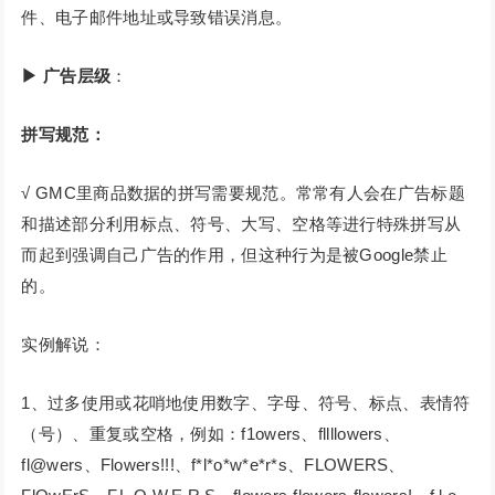
件、电子邮件地址或导致错误消息。
▶ 广告层级
：
拼写规范：
√ GMC里商品数据的拼写需要规范。常常有人会在广告标题
和描述部分利用标点、符号、大写、空格等进行特殊拼写从
而起到强调自己广告的作用，但这种行为是被Google禁止
的。
实例解说：
1、过多使用或花哨地使用数字、字母、符号、标点、表情符
（号）、重复或空格，例如：f1owers、fllllowers、
fl@wers、Flowers!!!、f*l*o*w*e*r*s、FLOWERS、