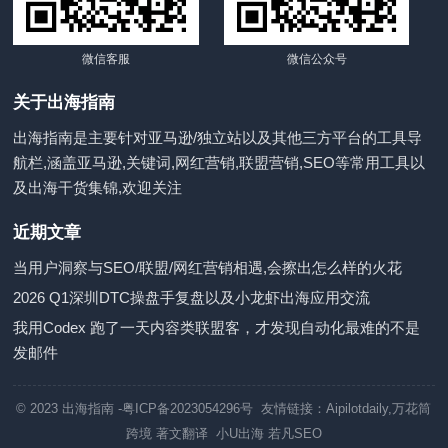
微信客服
微信公众号
关于出海指南
出海指南是主要针对亚马逊/独立站以及其他三方平台的工具导
航栏,涵盖亚马逊,关键词,网红营销,联盟营销,SEO等常用工具以
及出海干货集锦,欢迎关注
近期文章
当用户洞察与SEO/联盟/网红营销相遇,会擦出怎么样的火花
2026 Q1深圳DTC操盘手复盘以及小龙虾出海应用交流
我用Codex 跑了一天内容类联盟客，才发现自动化最难的不是
发邮件
© 2023
出海指南
-粤ICP备2023054296号 友情链接：
Aipilotdaily
,
万花筒
跨境
著文翻译
小U出海
若凡SEO