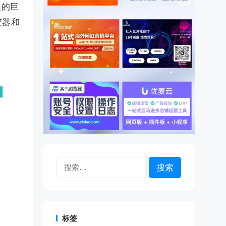
眼的巨
变器和
搜
索：
标签