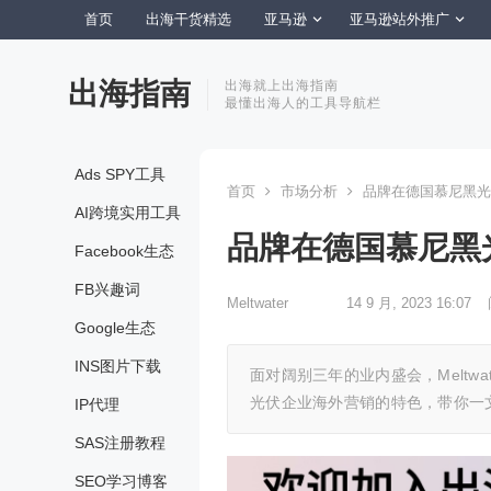
首页
出海干货精选
亚马逊
亚马逊站外推广
出海指南
出海就上出海指南
最懂出海人的工具导航栏
Ads SPY工具
首页
市场分析
品牌在德国慕尼黑光
AI跨境实用工具
品牌在德国慕尼黑
Facebook生态
FB兴趣词
Meltwater
14 9 月, 2023 16:07
Google生态
INS图片下载
面对阔别三年的业内盛会，Melt
光伏企业海外营销的特色，带你一文
IP代理
SAS注册教程
SEO学习博客