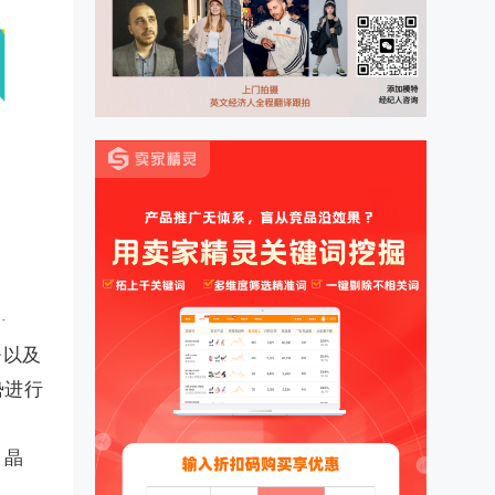
署以及
势进行
、晶