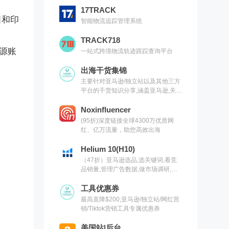
17TRACK
国和印
智能物流追踪管理系统
TRACK718
能源账
一站式跨境物流轨迹跟踪查询平台
出海干货集锦
主要针对亚马逊/独立站以及其他三方
平台的干货知识分享,涵盖亚马逊,关键
词,网红营销,联盟营销,SEO等常用工
具以及出海干货集锦,欢迎关注
Noxinfluencer
(95折)深度链接全球4300万优质网
红、亿万流量，助您高效出海
Helium 10(H10)
（47折）亚马逊选品,选关键词,看竞
品销量,管理广告数据,做市场调研,有
H10就够了（现支持沃尔玛）
工具优惠券
最高直降$200,亚马逊/独立站/网红营
销/Tiktok营销工具专属优惠券
美国站|后台