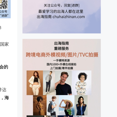
举
个国家
展会的
并达
万，海