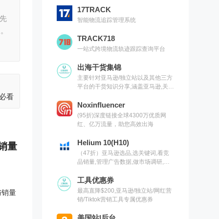
17TRACK
领先
智能物流追踪管理系统
展。
TRACK718
一站式跨境物流轨迹跟踪查询平台
出海干货集锦
主要针对亚马逊/独立站以及其他三方
平台的干货知识分享,涵盖亚马逊,关键
词,网红营销,联盟营销,SEO等常用工
必看
具以及出海干货集锦,欢迎关注
Noxinfluencer
(95折)深度链接全球4300万优质网
红、亿万流量，助您高效出海
Helium 10(H10)
销量
（47折）亚马逊选品,选关键词,看竞
品销量,管理广告数据,做市场调研,有
H10就够了（现支持沃尔玛）
工具优惠券
最高直降$200,亚马逊/独立站/网红营
与销量
销/Tiktok营销工具专属优惠券
美国站|后台