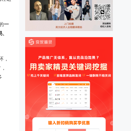
的
一
易、
环，
时，
多