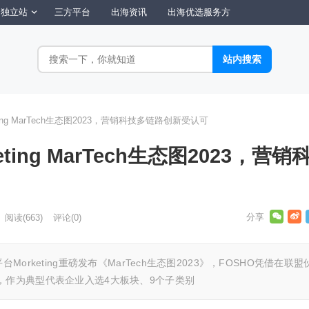
独立站
三方平台
出海资讯
出海优选服务方
ting MarTech生态图2023，营销科技多链路创新受认可
ting MarTech生态图2023，营销
阅读
(663)
评论(0)
orketing重磅发布《MarTech生态图2023》，FOSHO凭借在联盟
，作为典型代表企业入选4大板块、9个子类别