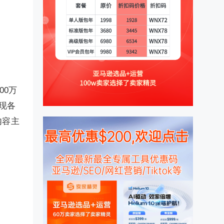
00万
现各
内容主