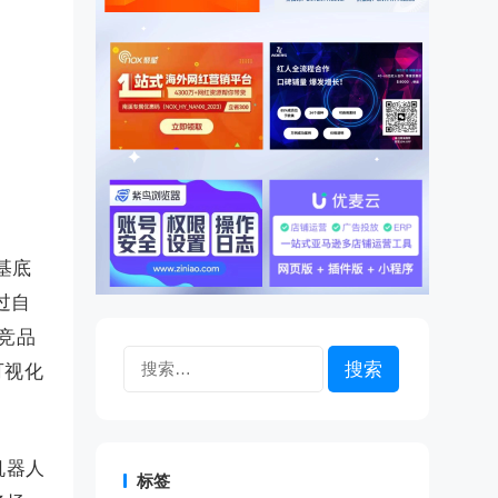
基底
过自
竞品
搜
可视化
索：
机器人
标签