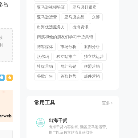
多智
亚马逊视频验证
亚马逊赶跟卖
亚马逊运营
亚马逊选品
众筹
出海优选服务方
出海资讯
南溪和他的朋友们学习干货集锦
读
删
博客媒体
市场分析
案例分析
沃尔玛
独立站推广
独立站运营
社媒营销
网红营销
联盟营销
谷歌广告
谷歌趋势
邮件营销
常用工具
更多
出海干货
出海干货内容集锦, 涵盖亚马逊运营,
推广以及独立站流量获取等