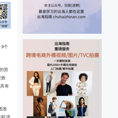
9个
性的营
进效
内具有
图发
流程进