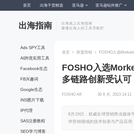
首页
出海干货精选
亚马逊
亚马逊站外推广
出海指南
出海就上出海指南
最懂出海人的工具导航栏
Ads SPY工具
首页
联盟营销
FOSHO入选Morke
AI跨境实用工具
FOSHO入选Morke
Facebook生态
多链路创新受认可
FB兴趣词
Google生态
FOSHO Aff
30 8 月, 2023 14:11
INS图片下载
IP代理
8月29日，权威全球营销商业媒体平台M
SAS注册教程
伴营销领域的技术创新与产品应用
SEO学习博客