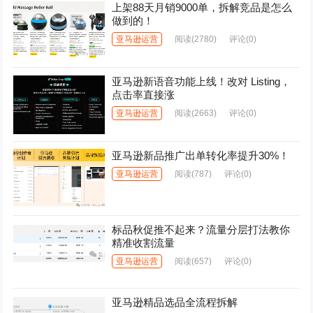
上架88天月销9000单，拆解竞品是怎么
做到的！
亚马逊运营
阅读
(2780)
评论(0)
亚马逊新语音功能上线！改对 Listing，
点击率直接涨
亚马逊运营
阅读
(2663)
评论(0)
亚马逊新品推广出单转化率提升30%！
亚马逊运营
阅读
(787)
评论(0)
标品秋促推不起来？流量分层打法教你
精准收割流量
亚马逊运营
阅读
(657)
评论(0)
亚马逊精品选品全流程拆解