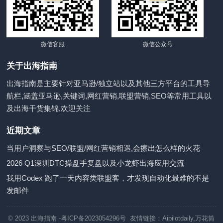
微信客服
微信公众号
关于出海指南
出海指南是主要针对亚马逊/独立站以及其他三方平台的工具导
航栏,涵盖亚马逊,关键词,网红营销,联盟营销,SEO等常用工具以
及出海干货集锦,欢迎关注
近期文章
当用户洞察与SEO/联盟/网红营销相遇,会擦出怎么样的火花
2026 Q1深圳DTC操盘手复盘以及小龙虾出海应用交流
我用Codex 跑了一天内容类联盟客，才发现自动化最难的不是
发邮件
© 2023
出海指南
-粤ICP备2023054296号 友情链接：
Aipilotdaily
,
万花筒