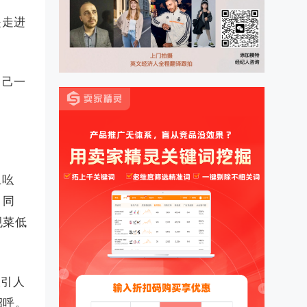
是走进
自己一
上吆
，同
规菜低
吸引人
招呼。