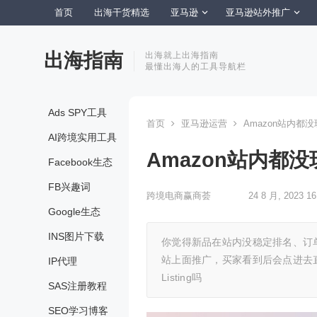
首页
出海干货精选
亚马逊
亚马逊站外推广
出海指南
出海就上出海指南
最懂出海人的工具导航栏
Ads SPY工具
首页
亚马逊运营
Amazon站内都
AI跨境实用工具
Amazon站内都
Facebook生态
FB兴趣词
跨境电商赢商荟
24 8 月, 2023 16
Google生态
INS图片下载
你觉得新品在站内没稳定排名、订单
站上面推广，买家看到后会点进去
IP代理
Listing吗
SAS注册教程
SEO学习博客