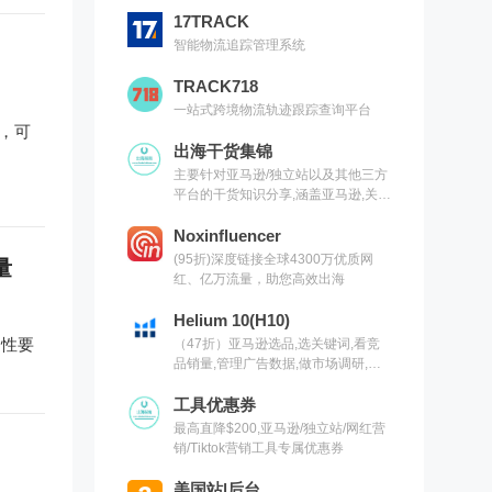
17TRACK
智能物流追踪管理系统
TRACK718
一站式跨境物流轨迹跟踪查询平台
了，可
出海干货集锦
主要针对亚马逊/独立站以及其他三方
平台的干货知识分享,涵盖亚马逊,关键
词,网红营销,联盟营销,SEO等常用工
具以及出海干货集锦,欢迎关注
Noxinfluencer
(95折)深度链接全球4300万优质网
量
红、亿万流量，助您高效出海
Helium 10(H10)
属性要
（47折）亚马逊选品,选关键词,看竞
品销量,管理广告数据,做市场调研,有
H10就够了（现支持沃尔玛）
工具优惠券
最高直降$200,亚马逊/独立站/网红营
销/Tiktok营销工具专属优惠券
美国站|后台