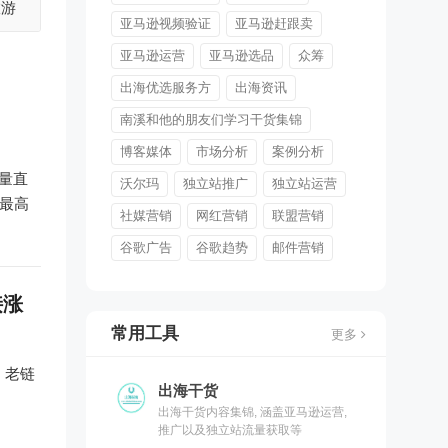
旅游
亚马逊视频验证
亚马逊赶跟卖
亚马逊运营
亚马逊选品
众筹
出海优选服务方
出海资讯
南溪和他的朋友们学习干货集锦
博客媒体
市场分析
案例分析
销量直
沃尔玛
独立站推广
独立站运营
，最高
社媒营销
网红营销
联盟营销
谷歌广告
谷歌趋势
邮件营销
接涨
常用工具
更多
端，老链
出海干货
出海干货内容集锦, 涵盖亚马逊运营,
推广以及独立站流量获取等