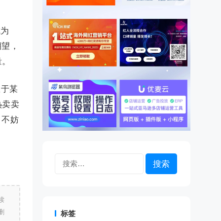
成为
期望，
量。
直于某
热卖卖
，不妨
搜
索：
读
删
标签