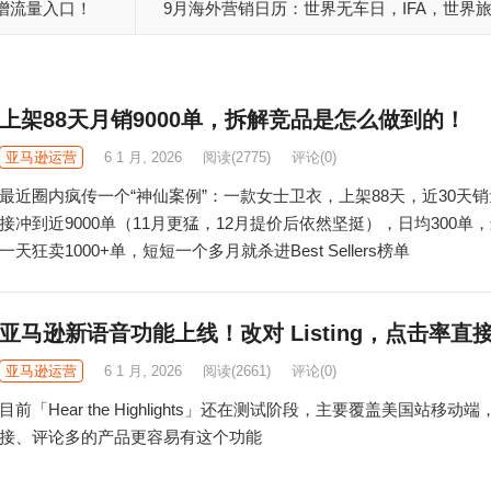
增流量入口！
9月海外营销日历：世界无车日，IFA，世界
日，圣纪节，国际和平日…
上架88天月销9000单，拆解竞品是怎么做到的！
亚马逊运营
6 1 月, 2026
阅读
(2775)
评论(0)
最近圈内疯传一个“神仙案例”：一款女士卫衣，上架88天，近30天
接冲到近9000单（11月更猛，12月提价后依然坚挺），日均300单
一天狂卖1000+单，短短一个多月就杀进Best Sellers榜单
亚马逊新语音功能上线！改对 Listing，点击率直
亚马逊运营
6 1 月, 2026
阅读
(2661)
评论(0)
目前「Hear the Highlights」还在测试阶段，主要覆盖美国站移动
接、评论多的产品更容易有这个功能