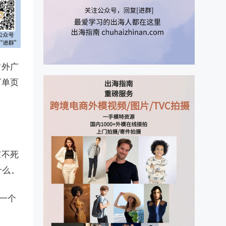
站外广
下单页
家不死
什么。
一个
。