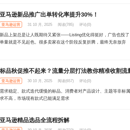
亚马逊新品推广出单转化率提升30%！
亚马逊运营
31 10 月, 2025
阅读
(785)
评论(0)
新品上架总是让人既期待又紧张——Listing优化得挺好，广告也投
单量就是不见起色。很多卖家在这个阶段反复折腾，最终无奈放弃
标品秋促推不起来？流量分层打法教你精准收割流
亚马逊运营
30 10 月, 2025
阅读
(657)
评论(0)
需求稳定、款式迭代缓慢的标品。消费者对产品设计、主题等非标
求不高，市场现有款式已能满足需求
亚马逊精品选品全流程拆解