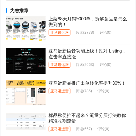
为您推荐
上架88天月销9000单，拆解竞品是怎么
做到的！
亚马逊运营
阅读
(2778)
评论(0)
亚马逊新语音功能上线！改对 Listing，
点击率直接涨
亚马逊运营
阅读
(2663)
评论(0)
亚马逊新品推广出单转化率提升30%！
亚马逊运营
阅读
(785)
评论(0)
标品秋促推不起来？流量分层打法教你
精准收割流量
亚马逊运营
阅读
(657)
评论(0)