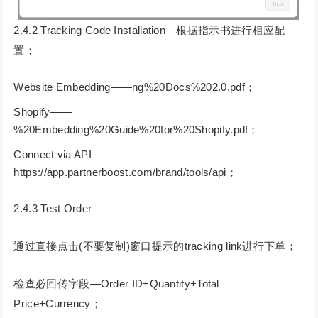
2.4.2 Tracking Code Installation—根据指示书进行相应配
置；
Website Embedding——ng%20Docs%202.0.pdf；
Shopify——
%20Embedding%20Guide%20for%20Shopify.pdf；
Connect via API——
https://app.partnerboost.com/brand/tools/api；
2.4.3 Test Order
通过直接点击(不要复制)窗口提示的tracking link进行下单；
检查必回传字段—Order ID+Quantity+Total
Price+Currency；