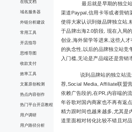
在线文档
最后就是早期的独立站有
域名服务器
渠道Paypal,信用卡等或者营销
使得大家认识到做品牌独立站,
外链分析建设
于品牌出海2.0阶段, 现在入
常用工具
创业,海外留学等进来,这些人
开店指导
的执念性,以后的品牌独立站竞
思维导图
入门槛,无论是产品端还是营销
收款支付
效率工具
说到品牌站的独立站流量结构，常
荐,Social Media, Aff
文案原创检测
依赖广告段的,在PR,内容端的
热点内容创作
年谷歌对国内商家也不再有返点
热门平台开店教程
精力跟时间也越来越多,尤其是内
用户调研
道里面相对转化比较不错且对
用户路径分析