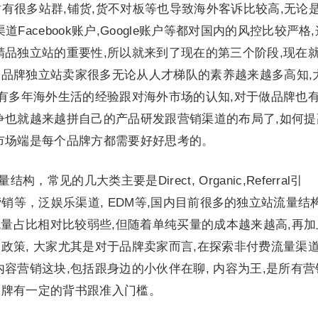
很多站群,铺货,货不对板等也导致海外客诉比较高,无论
渠道Facebook账户,Google账户等都对国内的风控比较严格
精品独立站的重要性,所以就来到了现在的第三个阶段,现在
局的品牌独立站卖家很多无论从人才梯队的素养越来越多高知,
才有多年海外生活的经验跟对海外市场的认知,对于做品牌也
争也就越来越拼自己的产品研发跟营销渠道的布局了,如何提
市场端是每个品牌方都需要好好思考的。
见的几大类主要是Direct, Organic,Referral引
iliate联盟营销等，泛娱乐渠道, EDM等,国内目前很多的独立站流量结
流量占比相对比较弱些,但随着单纯买量的成本越来越高,再加
政策, 大家尤其是对于品牌卖家而言,在探索非付费流量渠
容营销这块,包括跟身边的小伙伴在聊, 内容为王,是所有营
品牌有一定的背书跟准入门槛。