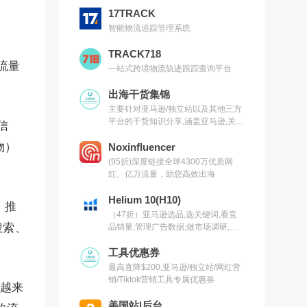
17TRACK
智能物流追踪管理系统
TRACK718
流量
一站式跨境物流轨迹跟踪查询平台
出海干货集锦
主要针对亚马逊/独立站以及其他三方
平台的干货知识分享,涵盖亚马逊,关键
信
词,网红营销,联盟营销,SEO等常用工
物）
具以及出海干货集锦,欢迎关注
Noxinfluencer
(95折)深度链接全球4300万优质网
红、亿万流量，助您高效出海
Helium 10(H10)
、推
（47折）亚马逊选品,选关键词,看竞
搜索、
品销量,管理广告数据,做市场调研,有
H10就够了（现支持沃尔玛）
工具优惠券
最高直降$200,亚马逊/独立站/网红营
销/Tiktok营销工具专属优惠券
越来
美国站|后台