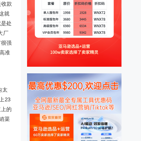
是收款
,这就
就是处
大厂
有很强
高准
构太
上23
道上的
销渠