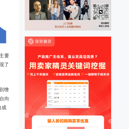
主要
出现了
剧增
台向
的成