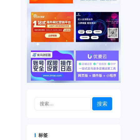
搜
索：
标签