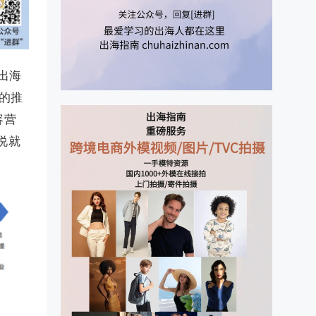
出海
的推
容营
说就