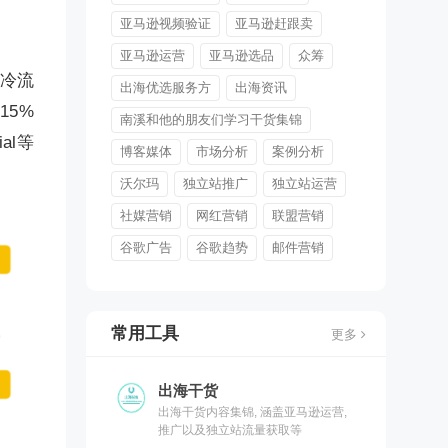
亚马逊视频验证
亚马逊赶跟卖
亚马逊运营
亚马逊选品
众筹
冷流
出海优选服务方
出海资讯
15%
南溪和他的朋友们学习干货集锦
ial等
博客媒体
市场分析
案例分析
沃尔玛
独立站推广
独立站运营
社媒营销
网红营销
联盟营销
谷歌广告
谷歌趋势
邮件营销
常用工具
更多
出海干货
出海干货内容集锦, 涵盖亚马逊运营,
推广以及独立站流量获取等