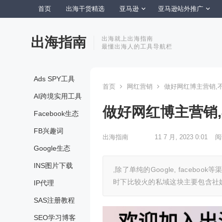
首页
出海干货精选
亚马逊
亚马逊站外推广
出海指南
出海就上出海指南
最懂出海人的工具导航栏
Ads SPY工具
首页
网红营销
做好网红博主营销,不
AI跨境实用工具
做好网红博主营销,
Facebook生态
FB兴趣词
出海指南
11 7 月, 2023 0:01
阅
Google生态
INS图片下载
,除了单纯的Google, faceb
时下比较火的私域这块主要包含社媒体,
IP代理
SAS注册教程
SEO学习博客