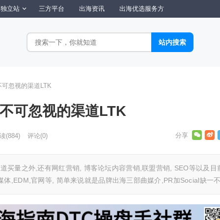
独立站
三方平台
出海资讯
出海优选服务方
可忽视的渠道LTK
不可忽视的渠道LTK
读
(884)
评论(0)
ook等渠道买量之外,还有网红营销, 博客论坛内容营销,联盟营销, SEO等以及目
EDM,官网等, 简单来说就是品牌出海三部曲媒介,PR加Social缺一