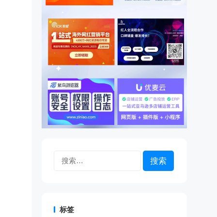
搜
索：
标签