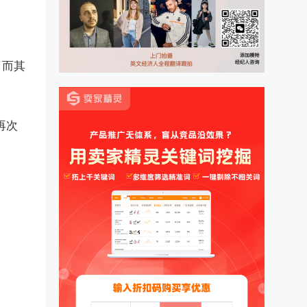
，而其
再次