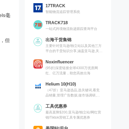
17TRACK
智能物流追踪管理系统
ls毫
TRACK718
一站式跨境物流轨迹跟踪查询平台
出海干货集锦
%，但
主要针对亚马逊/独立站以及其他三方
平台的干货知识分享,涵盖亚马逊,关键
词,网红营销,联盟营销,SEO等常用工
具以及出海干货集锦,欢迎关注
Noxinfluencer
(95折)深度链接全球4300万优质网
红、亿万流量，助您高效出海
Helium 10(H10)
（47折）亚马逊选品,选关键词,看竞
品销量,管理广告数据,做市场调研,有
H10就够了（现支持沃尔玛）
工具优惠券
最高直降$200,亚马逊/独立站/网红营
销/Tiktok营销工具专属优惠券
美国站|后台