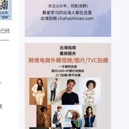
率已经
心——
，
两