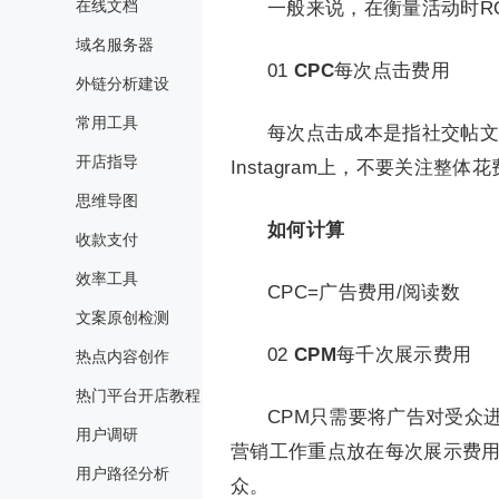
在线文档
一般来说，在衡量活动时R
域名服务器
01
CPC
每次点击费用
外链分析建设
常用工具
每次点击成本是指社交帖文获
开店指导
Instagram上，不要关注
思维导图
如何计算
收款支付
效率工具
CPC=广告费用/阅读数
文案原创检测
02
CPM
每千次展示费用
热点内容创作
热门平台开店教程
CPM只需要将广告对受众
用户调研
营销工作重点放在每次展示费用 
用户路径分析
众。