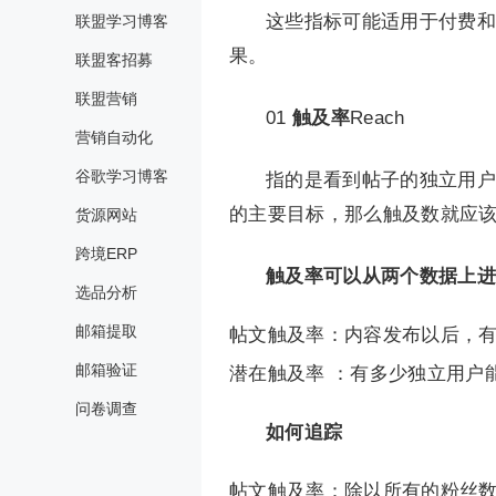
这些指标可能适用于付费和
联盟学习博客
果。
联盟客招募
联盟营销
01
触及率
Reach
营销自动化
谷歌学习博客
指的是看到帖子的独立用户
的主要目标，那么触及数就应
货源网站
跨境ERP
触及率可以从两个数据上进
选品分析
邮箱提取
帖文触及率：内容发布以后，
邮箱验证
潜在触及率 ：有多少独立用户
问卷调查
如何追踪
帖文触及率：除以所有的粉丝数