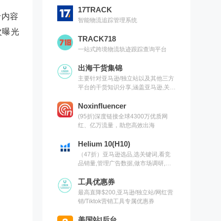
17TRACK
于内容
智能物流追踪管理系统
次曝光
TRACK718
一站式跨境物流轨迹跟踪查询平台
出海干货集锦
主要针对亚马逊/独立站以及其他三方
平台的干货知识分享,涵盖亚马逊,关键
词,网红营销,联盟营销,SEO等常用工
具以及出海干货集锦,欢迎关注
Noxinfluencer
(95折)深度链接全球4300万优质网
红、亿万流量，助您高效出海
Helium 10(H10)
（47折）亚马逊选品,选关键词,看竞
品销量,管理广告数据,做市场调研,有
H10就够了（现支持沃尔玛）
工具优惠券
最高直降$200,亚马逊/独立站/网红营
销/Tiktok营销工具专属优惠券
美国站|后台