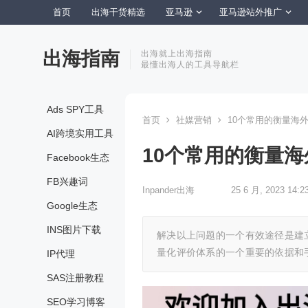
首页
出海干货精选
亚马逊
亚马逊站外推广
出海指南
出海就上出海指南
最懂出海人的工具导航栏
Ads SPY工具
首页
社媒营销
10个常用的衡量海
AI跨境实用工具
10个常用的衡量
Facebook生态
FB兴趣词
Inpander出海
25 6 月, 2023 14:2
Google生态
INS图片下载
解决以上问题的一个有效途径是建
量化评价体系的一个重要的依据和手
IP代理
SAS注册教程
SEO学习博客