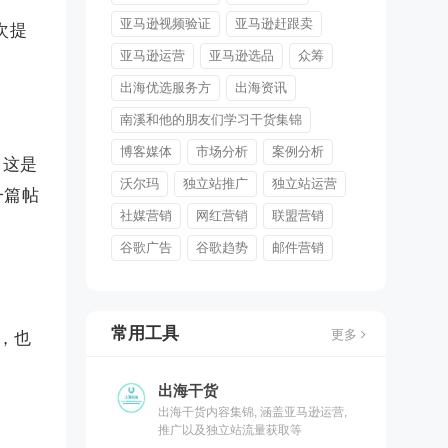
亚马逊视频验证
亚马逊赶跟卖
次提
。
亚马逊运营
亚马逊选品
众筹
出海优选服务方
出海资讯
南溪和他的朋友们学习干货集锦
博客媒体
市场分析
案例分析
。这是
沃尔玛
独立站推广
独立站运营
一篇帖
社媒营销
网红营销
联盟营销
谷歌广告
谷歌趋势
邮件营销
常用工具
更多
g，也
出海干货
出海干货内容集锦, 涵盖亚马逊运营,
推广以及独立站流量获取等