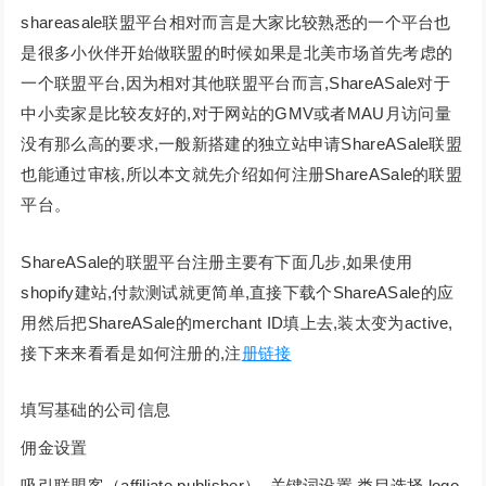
shareasale联盟平台相对而言是大家比较熟悉的一个平台也
是很多小伙伴开始做联盟的时候如果是北美市场首先考虑的
一个联盟平台,因为相对其他联盟平台而言,ShareASale对于
中小卖家是比较友好的,对于网站的GMV或者MAU月访问量
没有那么高的要求,一般新搭建的独立站申请ShareASale联盟
也能通过审核,所以本文就先介绍如何注册ShareASale的联盟
平台。
ShareASale的联盟平台注册主要有下面几步,如果使用
shopify建站,付款测试就更简单,直接下载个ShareASale的应
用然后把ShareASale的merchant ID填上去,装太变为active,
接下来来看看是如何注册的,注
册链接
填写基础的公司信息
佣金设置
吸引联盟客（affiliate publisher）–关键词设置,类目选择,logo