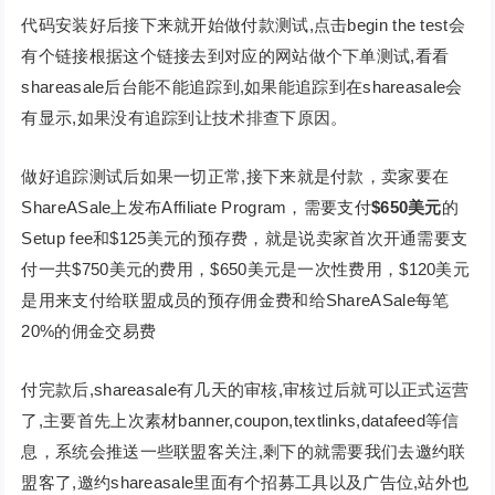
代码安装好后接下来就开始做付款测试,点击begin the test会
有个链接根据这个链接去到对应的网站做个下单测试,看看
shareasale后台能不能追踪到,如果能追踪到在shareasale会
有显示,如果没有追踪到让技术排查下原因。
做好追踪测试后如果一切正常,接下来就是付款，卖家要在
ShareASale上发布Affiliate Program，需要支付
$650美元
的
Setup fee和$125美元的预存费，就是说卖家首次开通需要支
付一共$750美元的费用，$650美元是一次性费用，$120美元
是用来支付给联盟成员的预存佣金费和给ShareASale每笔
20%的佣金交易费
付完款后,shareasale有几天的审核,审核过后就可以正式运营
了,主要首先上次素材banner,coupon,textlinks,datafeed等信
息，系统会推送一些联盟客关注,剩下的就需要我们去邀约联
盟客了,邀约shareasale里面有个招募工具以及广告位,站外也