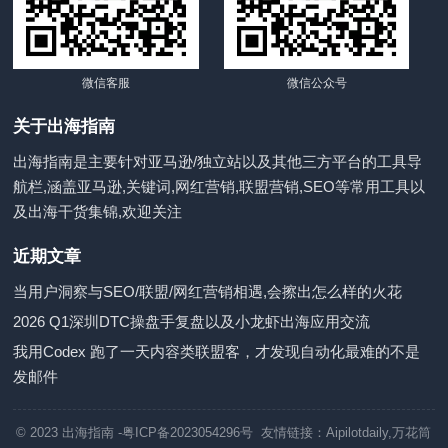
微信客服
微信公众号
关于出海指南
出海指南是主要针对亚马逊/独立站以及其他三方平台的工具导
航栏,涵盖亚马逊,关键词,网红营销,联盟营销,SEO等常用工具以
及出海干货集锦,欢迎关注
近期文章
当用户洞察与SEO/联盟/网红营销相遇,会擦出怎么样的火花
2026 Q1深圳DTC操盘手复盘以及小龙虾出海应用交流
我用Codex 跑了一天内容类联盟客，才发现自动化最难的不是
发邮件
© 2023
出海指南
-粤ICP备2023054296号 友情链接：
Aipilotdaily
,
万花筒