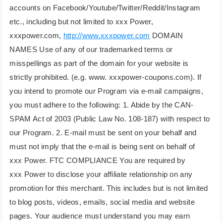
accounts on Facebook/Youtube/Twitter/Reddit/Instagram
etc., including but not limited to xxx Power,
xxxpower.com,
http://www.xxxpower.com
DOMAIN
NAMES Use of any of our trademarked terms or
misspellings as part of the domain for your website is
strictly prohibited. (e.g. www. xxxpower-coupons.com). If
you intend to promote our Program via e-mail campaigns,
you must adhere to the following: 1. Abide by the CAN-
SPAM Act of 2003 (Public Law No. 108-187) with respect to
our Program. 2. E-mail must be sent on your behalf and
must not imply that the e-mail is being sent on behalf of
xxx Power. FTC COMPLIANCE You are required by
xxx Power to disclose your affiliate relationship on any
promotion for this merchant. This includes but is not limited
to blog posts, videos, emails, social media and website
pages. Your audience must understand you may earn