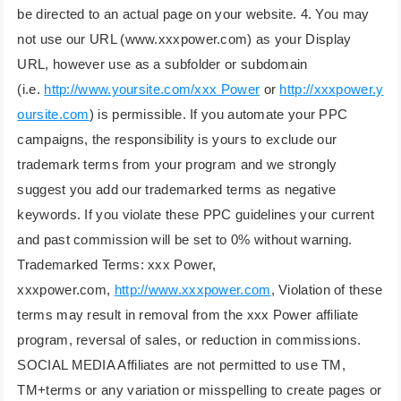
be directed to an actual page on your website. 4. You may
not use our URL (www.xxxpower.com) as your Display
URL, however use as a subfolder or subdomain
(i.e.
http://www.yoursite.com/xxx Power
or
http://xxxpower.y
oursite.com
) is permissible. If you automate your PPC
campaigns, the responsibility is yours to exclude our
trademark terms from your program and we strongly
suggest you add our trademarked terms as negative
keywords. If you violate these PPC guidelines your current
and past commission will be set to 0% without warning.
Trademarked Terms: xxx Power,
xxxpower.com,
http://www.xxxpower.com
, Violation of these
terms may result in removal from the xxx Power affiliate
program, reversal of sales, or reduction in commissions.
SOCIAL MEDIA Affiliates are not permitted to use TM,
TM+terms or any variation or misspelling to create pages or