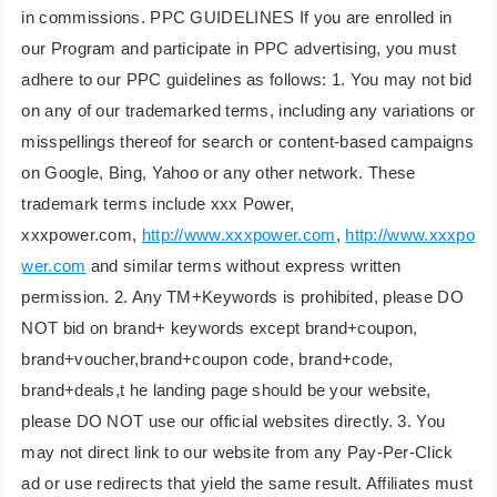
in commissions. PPC GUIDELINES If you are enrolled in
our Program and participate in PPC advertising, you must
adhere to our PPC guidelines as follows: 1. You may not bid
on any of our trademarked terms, including any variations or
misspellings thereof for search or content-based campaigns
on Google, Bing, Yahoo or any other network. These
trademark terms include xxx Power,
xxxpower.com,
http://www.xxxpower.com
,
http://www.xxxpo
wer.com
and similar terms without express written
permission. 2. Any TM+Keywords is prohibited, please DO
NOT bid on brand+ keywords except brand+coupon,
brand+voucher,brand+coupon code, brand+code,
brand+deals,t he landing page should be your website,
please DO NOT use our official websites directly. 3. You
may not direct link to our website from any Pay-Per-Click
ad or use redirects that yield the same result. Affiliates must