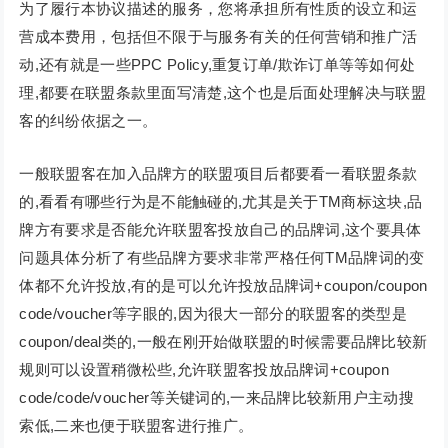
为了履行本协议描述的服务，您将承担所有性质的设立和运
营成本费用，包括但不限于与服务有关的任何营销和推广活
动,还有就是一些PPC Policy,重复订单/欺诈订单等等如何处
理,都要在联盟条款里面写清楚,这个也是后面处理解决与联盟
客的纠纷依据之一。
一般联盟客在加入品牌方的联盟项目后都要看一看联盟条款
的,看看有哪些行为是不能触碰的,尤其是关于TM商标这块,品
牌方有要求是否能允许联盟客投放自己的品牌词,这个要具体
问题具体分析了有些品牌方要求非常严格任何TM品牌词的变
体都不允许投放,有的是可以允许投放品牌词+coupon/coupon
code/voucher等字眼的,因为很大一部分的联盟客的类型是
coupon/deal类的,一般在刚开始做联盟的时候需要品牌比较新
规则可以设置稍微松些,允许联盟客投放品牌词+coupon
code/code/voucher等关键词的,一来品牌比较新用户主动搜
索低,二来也便于联盟客进行推广。