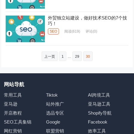
外贸独立站建设，做好技术SEO的7个技
巧！
SEO
阅读
(619)
评论(0)
文
上一页
1
…
29
30
章
分
页
网站导航
常用工具
Tiktok
AI跨境工具
亚马逊
站外推广
亚马逊工具
开店教程
选品专区
Shopify导航
SEO工具集锦
Google
Facebook
网红营销
联盟营销
效率工具